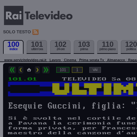
SOLO TESTO
100
101
102
103
110
120
indice
ultim'ora
24 ore
prima
primo piano
politica
www.servizitelevideo.rai.it
Lavoro
Cinema
Prima serata Tv
Almanacco
Raga