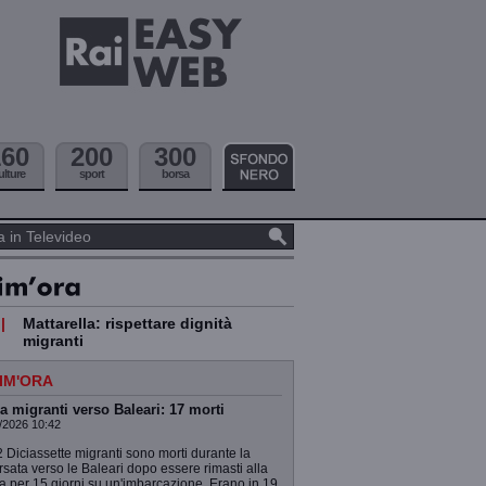
160
200
300
ulture
sport
borsa
|
Mattarella: rispettare dignità
migranti
IM'ORA
a migranti verso Baleari: 17 morti
/2026 10:42
 Diciassette migranti sono morti durante la
rsata verso le Baleari dopo essere rimasti alla
a per 15 giorni su un'imbarcazione. Erano in 19.