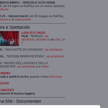
TIERI DI MIRKO – SPECIALE ALTO ADIGE
E
, dal 24 luglio su RaiPlay con un nuovo episodio,
articolo
25 – Giovani talenti
, dal 26 maggio su RaiPlay,
articolo
e al
video promo
ura e Spettacolo
p.426 IO CI VADO
:
FILM
- "BORGO",
vai
all'articolo
, al
trailer
e alle
clip 1
e
2
RO
- "UNA NOTTE DI CASANOVA",
vai all'articolo
VAL
- "ROSSINI OPERA FESTIVAL",
vai all'articolo
 -
"MUSEO DELLA RADIO E DELLA
ISIONE RAI",
vai all'articolo
e al
video
 CINEMA
 sala e quelli in arrivo
, guarda i trailer
clicca qui
TEATRI
 CONCERTI
 concerti di musica leggera
na 556 - Documentari
Archivio dei documentari
,
clicca