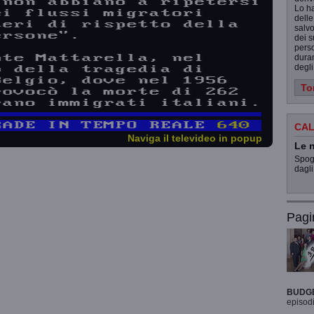
Lo ha
delle
salvo
dei s
perso
duran
degli
To
CAL
Naviga il televideo in popup
Le n
Spogl
dagli
Pagi
BUDG
episodi