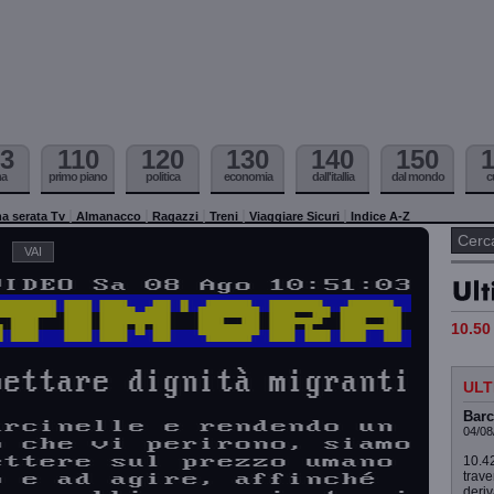
3
110
120
130
140
150
ma
primo piano
politica
economia
dall'itallia
dal mondo
c
a serata Tv
Almanacco
Ragazzi
Treni
Viaggiare Sicuri
Indice A-Z
10.50 
ULT
Barc
04/08
10.42
trave
deriv