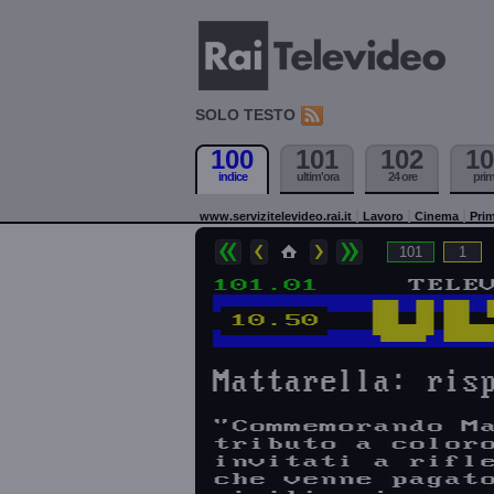
SOLO TESTO
100
101
102
10
indice
ultim'ora
24 ore
pri
www.servizitelevideo.rai.it
Lavoro
Cinema
Prim