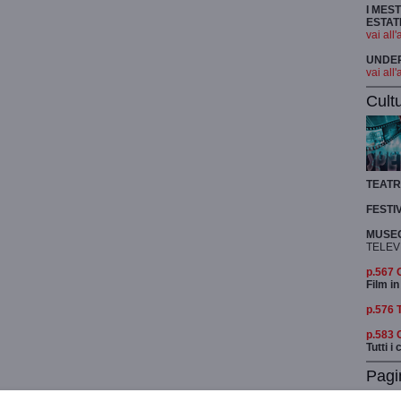
I MES
ESTAT
vai all'
UNDER 
vai all'
Cult
TEAT
FESTI
MUSEO
TELEV
p.567
Film in
p.576 
p.583
Tutti i
Pagi