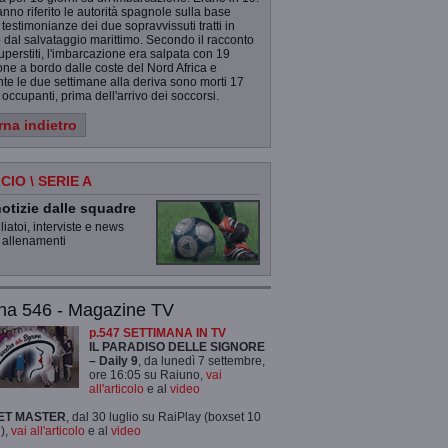
nno riferito le autorità spagnole sulla base
 testimonianze dei due sopravvissuti tratti in
 dal salvataggio marittimo. Secondo il racconto
uperstiti, l'imbarcazione era salpata con 19
ne a bordo dalle coste del Nord Africa e
te le due settimane alla deriva sono morti 17
 occupanti, prima dell'arrivo dei soccorsi.
rna indietro
CIO \ SERIE A
otizie dalle squadre
iatoi, interviste e news
 allenamenti
na 546 - Magazine TV
p.547 SETTIMANA IN TV
IL PARADISO DELLE SIGNORE
– Daily 9
, da lunedì 7 settembre,
ore 16:05 su Raiuno,
vai
all'articolo
e al
video
ET MASTER
, dal 30 luglio su RaiPlay (boxset 10
),
vai all'articolo
e al
video