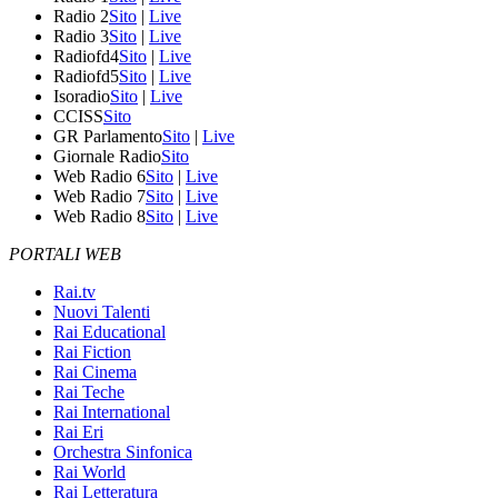
Radio 2
Sito
|
Live
Radio 3
Sito
|
Live
Radiofd4
Sito
|
Live
Radiofd5
Sito
|
Live
Isoradio
Sito
|
Live
CCISS
Sito
GR Parlamento
Sito
|
Live
Giornale Radio
Sito
Web Radio 6
Sito
|
Live
Web Radio 7
Sito
|
Live
Web Radio 8
Sito
|
Live
PORTALI WEB
Rai.tv
Nuovi Talenti
Rai Educational
Rai Fiction
Rai Cinema
Rai Teche
Rai International
Rai Eri
Orchestra Sinfonica
Rai World
Rai Letteratura