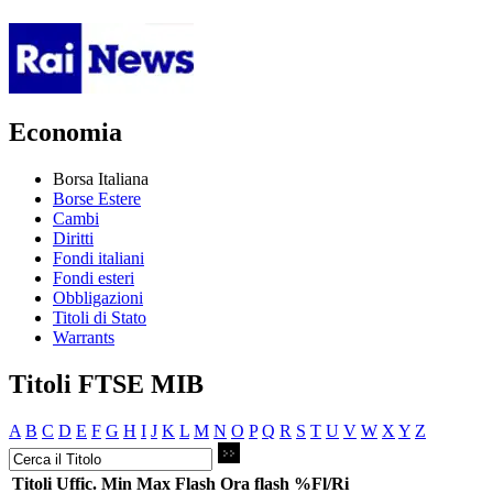
Economia
Borsa Italiana
Borse Estere
Cambi
Diritti
Fondi italiani
Fondi esteri
Obbligazioni
Titoli di Stato
Warrants
Titoli FTSE MIB
A
B
C
D
E
F
G
H
I
J
K
L
M
N
O
P
Q
R
S
T
U
V
W
X
Y
Z
Titoli
Uffic.
Min
Max
Flash
Ora flash
%Fl/Ri