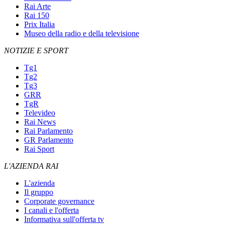
Rai Arte
Rai 150
Prix Italia
Museo della radio e della televisione
NOTIZIE E SPORT
Tg1
Tg2
Tg3
GRR
TgR
Televideo
Rai News
Rai Parlamento
GR Parlamento
Rai Sport
L'AZIENDA RAI
L'azienda
Il gruppo
Corporate governance
I canali e l'offerta
Informativa sull'offerta tv