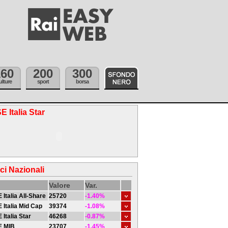
160
200
300
ulture
sport
borsa
E Italia Star
ici Nazionali
Valore
Var.
 Italia All-Share
25720
-1.40%
 Italia Mid Cap
39374
-1.08%
 Italia Star
46268
-0.87%
E MIB
23707
-1.45%