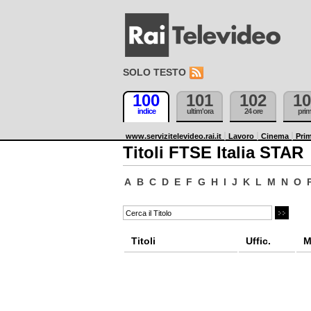
SOLO TESTO
100
101
102
10
indice
ultim'ora
24 ore
pri
www.servizitelevideo.rai.it
Lavoro
Cinema
Prim
Titoli FTSE Italia STAR
A
B
C
D
E
F
G
H
I
J
K
L
M
N
O
Titoli
Uffic.
M