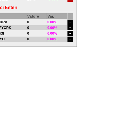
ci Esteri
Valore
Var.
DRA
0
0.00%
 YORK
0
0.00%
IGI
0
0.00%
YO
0
0.00%