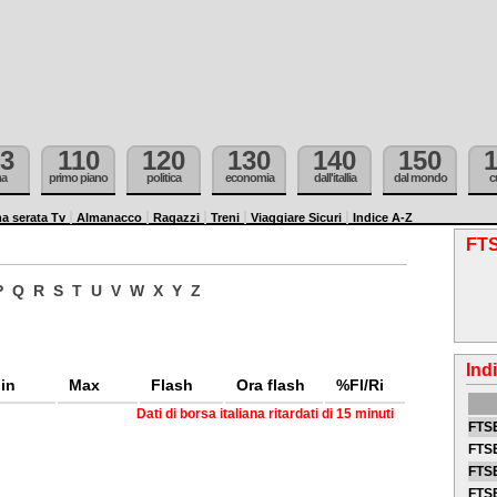
3
110
120
130
140
150
ma
primo piano
politica
economia
dall'itallia
dal mondo
c
a serata Tv
Almanacco
Ragazzi
Treni
Viaggiare Sicuri
Indice A-Z
FTS
P
Q
R
S
T
U
V
W
X
Y
Z
Ind
in
Max
Flash
Ora flash
%Fl/Ri
Dati di borsa italiana ritardati di 15 minuti
FTSE
FTSE
FTSE
FTS