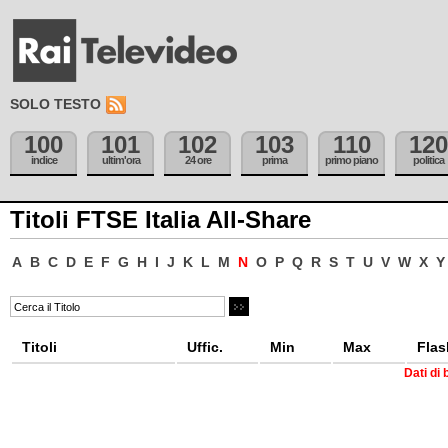
SOLO TESTO
100
101
102
103
110
120
indice
ultim'ora
24 ore
prima
primo piano
politica
Titoli FTSE Italia All-Share
A
B
C
D
E
F
G
H
I
J
K
L
M
N
O
P
Q
R
S
T
U
V
W
X
Y
Titoli
Uffic.
Min
Max
Flas
Dati di 