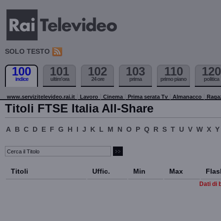
SOLO TESTO
100
101
102
103
110
120
indice
ultim'ora
24 ore
prima
primo piano
politica
www.servizitelevideo.rai.it
Lavoro
Cinema
Prima serata Tv
Almanacco
Raga
Titoli FTSE Italia All-Share
A
B
C
D
E
F
G
H
I
J
K
L
M
N
O
P
Q
R
S
T
U
V
W
X
Y
Titoli
Uffic.
Min
Max
Flas
Dati di 