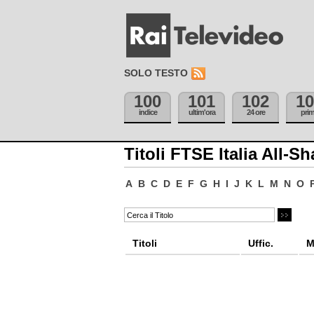
SOLO TESTO
100
101
102
10
indice
ultim'ora
24 ore
pri
Titoli FTSE Italia All-Sh
A
B
C
D
E
F
G
H
I
J
K
L
M
N
O
Titoli
Uffic.
M