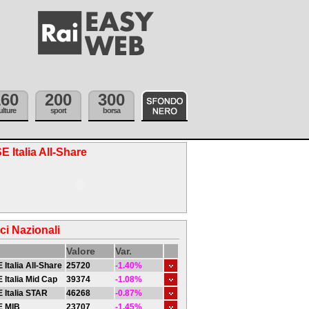
160
200
300
ulture
sport
borsa
E Italia All-Share
ici Nazionali
Valore
Var.
 Italia All-Share
25720
-1.40%
 Italia Mid Cap
39374
-1.08%
 Italia STAR
46268
-0.87%
E MIB
23707
-1.45%