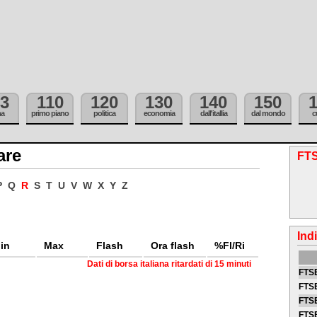
3
110
120
130
140
150
ma
primo piano
politica
economia
dall'itallia
dal mondo
c
are
FTS
P
Q
R
S
T
U
V
W
X
Y
Z
Ind
in
Max
Flash
Ora flash
%Fl/Ri
Dati di borsa italiana ritardati di 15 minuti
FTSE
FTSE
FTSE
FTS