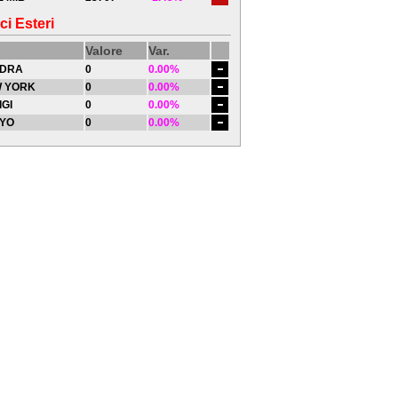
ci Esteri
Valore
Var.
DRA
0
0.00%
 YORK
0
0.00%
IGI
0
0.00%
YO
0
0.00%