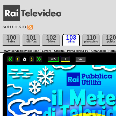
SOLO TESTO
100
101
102
103
110
120
indice
ultim'ora
24 ore
prima
primo piano
politica
www.servizitelevideo.rai.it
Lavoro
Cinema
Prima serata Tv
Almanacco
Raga