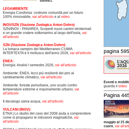
sismici.
LEGAMBIENTE
Energia Condivisa: costruire comunità per un futuro
100% rinnovabile,
vai all'articolo
e al
video
INGV/SZN (Stazione Zoologica Anton Dohrn)
SZN/INGV - PANAREA, Scoperti nuovi camini idrotermali
e un grande cratere sottomarino al largo dell'isola,
vai
all'articolo
SZN (Stazione Zoologica Anton Dohrn)
La lumaca vampiro del Mediterraneo CUMIA
pagina 595
INTERTEXTA è il mollusco dell'anno 2026,
vai all'articolo
ENEA:
Energia: Analisi I semestre 2026,
vai all'articolo
Ambiente: ENEA, lecci più resilienti dei pini al
cambiamento climatico,
vai all'articolo
Eventi e mobili
Ambiente: foreste periurbane, uno scudo contro
guarda il
video
temperature estreme e inquinamento urbano,
vai
all'articolo
Pagina 445-
Il decalogo salva-acqua,
vai all'articolo
VULCANI (INGV):
ETNA | Lo studio del caso del 2008 aiuta a comprendere
come si propagano le intrusioni magmatiche,
vai
all'articolo
maggio al 15 di
cuore
,
vai all'ar