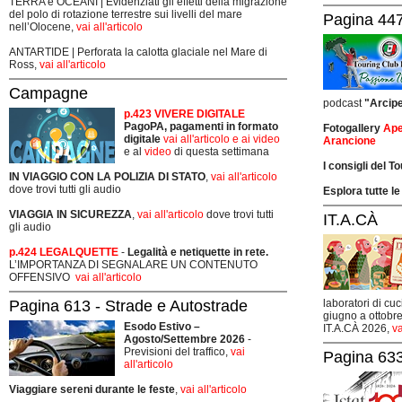
TERRA e OCEANI | Evidenziati gli effetti della migrazione
del polo di rotazione terrestre sui livelli del mare
Pagina 447
nell’Olocene,
vai all'articolo
ANTARTIDE | Perforata la calotta glaciale nel Mare di
Ross,
vai all'articolo
Campagne
podcast
"Arcip
p.423 VIVERE DIGITALE
PagoPA, pagamenti in formato
Fotogallery
Ape
digitale
vai all'articolo e ai video
Arancione
e al
video
di questa settimana
I consigli del T
IN VIAGGIO CON LA POLIZIA DI STATO
,
vai all'articolo
dove trovi tutti gli audio
Esplora tutte le
VIAGGIA IN SICUREZZA
,
vai all'articolo
dove trovi tutti
IT.A.CÀ
gli audio
p.424 LEGALQUETTE
-
Legalità e netiquette in rete.
L’IMPORTANZA DI SEGNALARE UN CONTENUTO
OFFENSIVO
vai all'articolo
Pagina 613 - Strade e Autostrade
laboratori di cuc
giugno a ottobre
Esodo Estivo –
IT.A.CÀ 2026,
va
Agosto/Settembre 2026
-
Previsioni del traffico,
vai
Pagina 633
all'articolo
Viaggiare sereni durante le feste
,
vai all'articolo