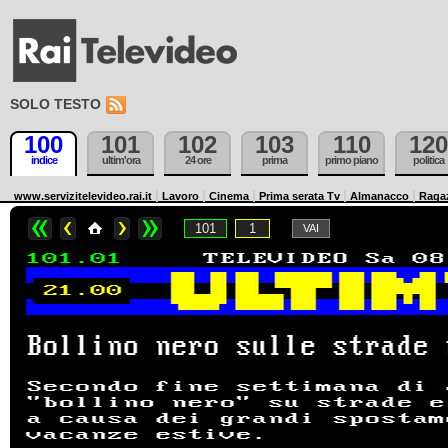
SOLO TESTO
100
101
102
103
110
120
indice
ultim'ora
24 ore
prima
primo piano
politica
www.servizitelevideo.rai.it
Lavoro
Cinema
Prima serata Tv
Almanacco
Raga