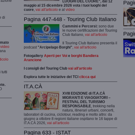
grazione
LUOGHI DEL CUORE”, dal 12
Pagi
maggio al 15 dicembre 2026 vota i tuoi luoghi del
cuore
,
vai all'articolo
e al
video
e di
Pagina 447-448 - Touring Club Italiano
Cammini e Percorsi:
sono due
le nuove certificazioni del Touring
Pagi
Club Italiano,
vai all'articolo
rmato
Il Touring Club Italiano presenta il
i video
podcast
"Arcipelago Borghi"
,
vai all'articolo
mana
Fotogallery
Aperti per Voi
e
borghi Bandiera
rticolo
Arancione
I consigli del Touring Club
vai all'articolo
tutti
Esplora tutte le iniziative del TCI
clicca qui
ete.
IT.A.CÀ
O
XVIII EDIZIONE di IT.A.CÀ
MIGRANTI E VIAGGIATORI –
FESTIVAL DEL TURISMO
RESPONSABILE
, trekking nella
natura, itinerari urbani, concerti,
laboratori di cucina, ciclotour, reading e molto altro: da
giugno a ottobre 8 regioni italiane ospitano le 16 tappe di
IT.A.CÀ 2026,
vai all'articolo
Pagina 633 - ISTAT