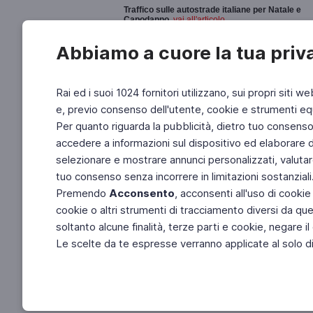
Traffico sulle autostrade italiane per Natale e
Capodanno
,
vai all'articolo
La situazione delle strade e le autostrade in tempo
Abbiamo a cuore la tua priv
Rai ed i suoi 1024 fornitori utilizzano, sui propri siti we
e, previo consenso dell'utente, cookie e strumenti equ
Per quanto riguarda la pubblicità, dietro tuo consenso, 
accedere a informazioni sul dispositivo ed elaborare dati
selezionare e mostrare annunci personalizzati, valutar
tuo consenso senza incorrere in limitazioni sostanziali
Premendo
Acconsento
, acconsenti all'uso di cookie
cookie o altri strumenti di tracciamento diversi da quel
soltanto alcune finalità, terze parti e cookie, negare
Le scelte da te espresse verranno applicate al solo dis