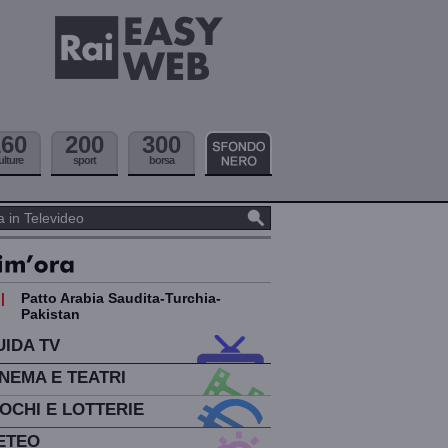
160
200
300
ulture
sport
borsa
|
Patto Arabia Saudita-Turchia-
Pakistan
UIDA TV
INEMA E TEATRI
IOCHI E LOTTERIE
ETEO