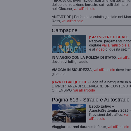
TERRA e OCEANI | Evidenziati gli effetti della mi
del polo di rotazione terrestre sui livelli del mare
nell’Olocene,
vai all'articolo
ANTARTIDE | Perforata la calotta glaciale nel Mar
Ross,
vai all'articolo
Campagne
p.423 VIVERE DIGITALE
PagoPA, pagamenti in fo
digitale
vai all'articolo e a
e al
video
di questa setti
IN VIAGGIO CON LA POLIZIA DI STATO
,
vai all'a
dove trovi tutti gli audio
VIAGGIA IN SICUREZZA
,
vai all'articolo
dove trovi 
gli audio
p.424 LEGALQUETTE
-
Legalità e netiquette in r
L’IMPORTANZA DI SEGNALARE UN CONTENUT
OFFENSIVO
vai all'articolo
Pagina 613 - Strade e Autostrade
Esodo Estivo –
Agosto/Settembre 2026
-
Previsioni del traffico,
vai
all'articolo
Viaggiare sereni durante le feste
,
vai all'articolo