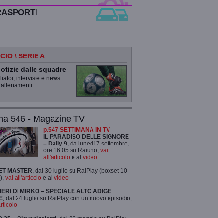
RASPORTI
CIO \ SERIE A
otizie dalle squadre
iatoi, interviste e news
 allenamenti
na 546 - Magazine TV
p.547 SETTIMANA IN TV
IL PARADISO DELLE SIGNORE
– Daily 9
, da lunedì 7 settembre,
ore 16:05 su Raiuno,
vai
all'articolo
e al
video
ET MASTER
, dal 30 luglio su RaiPlay (boxset 10
),
vai all'articolo
e al
video
TIERI DI MIRKO – SPECIALE ALTO ADIGE
E
, dal 24 luglio su RaiPlay con un nuovo episodio,
articolo