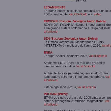
sismici.
LEGAMBIENTE
Energia Condivisa: costruire comunità per un futu
100% rinnovabile,
vai all'articolo
e al
video
INGV/SZN (Stazione Zoologica Anton Dohrn)
SZN/INGV - PANAREA, Scoperti nuovi camini idro
e un grande cratere sottomarino al largo dell'isola
all'articolo
SZN (Stazione Zoologica Anton Dohrn)
La lumaca vampiro del Mediterraneo CUMIA
INTERTEXTA è il mollusco dell'anno 2026,
vai all'
ENEA:
Energia: Analisi I semestre 2026,
vai all'articolo
Ambiente: ENEA, lecci più resilienti dei pini al
cambiamento climatico,
vai all'articolo
Ambiente: foreste periurbane, uno scudo contro
temperature estreme e inquinamento urbano,
vai
all'articolo
Il decalogo salva-acqua,
vai all'articolo
VULCANI (INGV):
ETNA | Lo studio del caso del 2008 aiuta a comp
come si propagano le intrusioni magmatiche,
vai
all'articolo