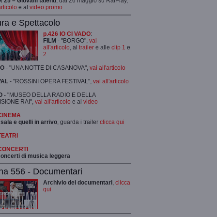
25 – Giovani talenti
, dal 26 maggio su RaiPlay,
articolo
e al
video promo
ura e Spettacolo
p.426 IO CI VADO
:
FILM
- "BORGO",
vai
all'articolo
, al
trailer
e alle
clip 1
e
2
RO
- "UNA NOTTE DI CASANOVA",
vai all'articolo
VAL
- "ROSSINI OPERA FESTIVAL",
vai all'articolo
 -
"MUSEO DELLA RADIO E DELLA
ISIONE RAI",
vai all'articolo
e al
video
 CINEMA
 sala e quelli in arrivo
, guarda i trailer
clicca qui
TEATRI
 CONCERTI
 concerti di musica leggera
na 556 - Documentari
Archivio dei documentari
,
clicca
qui