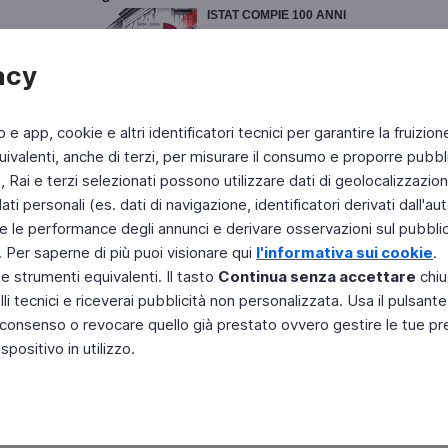
ISTAT COMPIE 100 ANNI
Presentazione del Rapporto
 reale.
Annuale Istat - Anno 2026,
vai
acy
all'articolo
Presentazione delle iniziative del Centenario Istat,
vai
all'articolo
e al
video
b e app, cookie e altri identificatori tecnici per garantire la fruizion
Pagina 635 - ASviS
ivalenti, anche di terzi, per misurare il consumo e proporre pubbli
"Festival dello Sviluppo
Rai e terzi selezionati possono utilizzare dati di geolocalizzazione,
Sostenibile 2026: evento
conclusivo"
,
vai all'articolo
 personali (es. dati di navigazione, identificatori derivati dall'auten
"Valutazione di Impatto
e le performance degli annunci e derivare osservazioni sul pubblico
generazionale, dieci raccomandazioni al Governo per
. Per saperne di più puoi visionare qui
l'informativa sui cookie
.
renderla operativa"
,
vai all'articolo
 e strumenti equivalenti. Il tasto
Continua senza accettare
chiu
ASviS e Agenda 2030
vai all'articolo
-
Video promo
li tecnici e riceverai pubblicità non personalizzata. Usa il pulsant
 il consenso o revocare quello già prestato ovvero gestire le tue p
positivo in utilizzo.
Fai di Televideo la tua Home Page
Chi Siamo
Scrivici
Copyright © 2011 Rai - Tutti i diritti riservati
Engineered by RAI - Reti e Piattaforme