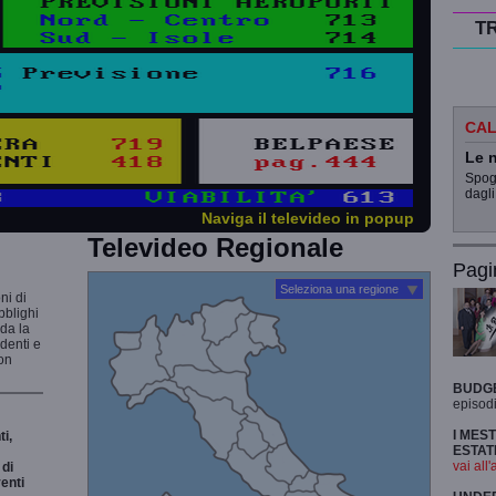
T
CAL
Le n
Spogl
dagli
Naviga il televideo in popup
Televideo Regionale
Pagi
Seleziona una regione
ni di
bblighi
rda la
udenti e
non
BUDG
episodi
I MES
i,
ESTAT
vai all'
di
enti