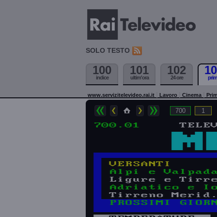
SOLO TESTO
100
101
102
10
indice
ultim'ora
24 ore
pri
www.servizitelevideo.rai.it
Lavoro
Cinema
Prim