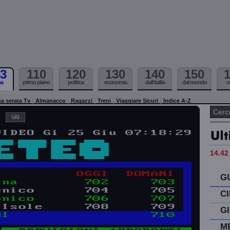
3
110
120
130
140
150
ma
primo piano
politica
economia
dall'itallia
dal mondo
c
a serata Tv
Almanacco
Ragazzi
Treni
Viaggiare Sicuri
Indice A-Z
14.42 
G
C
G
M