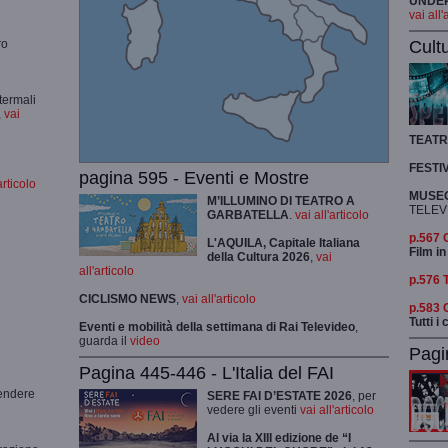
UNDER 
vai all'
Cult
ro
termali
,
vai
TEAT
FESTI
pagina 595 - Eventi e Mostre
articolo
MUSEO
M’ILLUMINO DI TEATRO A
TELEV
GARBATELLA
.
vai all'articolo
p.567
L'AQUILA, Capitale Italiana
Film in
della Cultura 2026
,
vai
all'articolo
p.576 
CICLISMO
NEWS
,
vai all'articolo
p.583
Tutti i
Eventi e mobilità della settimana di Rai Televideo
,
guarda il
video
Pagi
Pagina 445-446 - L'Italia del FAI
rendere
SERE FAI D’ESTATE 2026
, per
vedere gli eventi
vai all'articolo
Al via la XIII edizione de “I