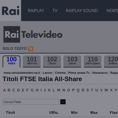
RAIPLAY
TV
RAIPLAY SOUND
NEW
SOLO TESTO
100
101
102
103
110
120
indice
ultim'ora
24 ore
prima
primo piano
politica
www.servizitelevideo.rai.it
Lavoro
Cinema
Prima serata Tv
Almanacco
Raga
Titoli FTSE Italia All-Share
A
B
C
D
E
F
G
H
I
J
K
L
M
N
O
P
Q
R
S
T
U
V
W
X
Y
Titoli
Uffic.
Min
Max
Flas