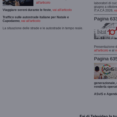
all'articolo
laboratori di cuc
giugno a ottobre
Viaggiare sereni durante le feste
,
vai all'articolo
IT.A.CÀ 2026,
va
Traffico sulle autostrade italiane per Natale e
Pagina 633
Capodanno
,
vai all'articolo
La situazione delle strade e le autostrade in tempo reale.
Presentazione de
all'articolo
e al
v
Pagina 635
generazionale,
renderla operat
ASviS e Agend
Fai di Televideo la 