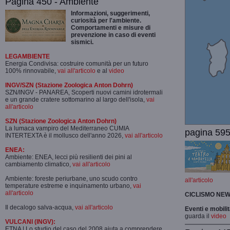
Pagina 450 - Ambiente
Informazioni, suggerimenti,
curiosità per l'ambiente.
Comportamenti e misure di
prevenzione in caso di eventi
sismici.
LEGAMBIENTE
Energia Condivisa: costruire comunità per un futuro
100% rinnovabile,
vai all'articolo
e al
video
INGV/SZN (Stazione Zoologica Anton Dohrn)
SZN/INGV - PANAREA, Scoperti nuovi camini idrotermali
e un grande cratere sottomarino al largo dell'isola,
vai
all'articolo
SZN (Stazione Zoologica Anton Dohrn)
La lumaca vampiro del Mediterraneo CUMIA
pagina 595
INTERTEXTA è il mollusco dell'anno 2026,
vai all'articolo
ENEA:
Ambiente: ENEA, lecci più resilienti dei pini al
cambiamento climatico,
vai all'articolo
Ambiente: foreste periurbane, uno scudo contro
all'articolo
temperature estreme e inquinamento urbano,
vai
all'articolo
CICLISMO
NEW
Il decalogo salva-acqua,
vai all'articolo
Eventi e mobili
guarda il
video
VULCANI (INGV):
ETNA | Lo studio del caso del 2008 aiuta a comprendere