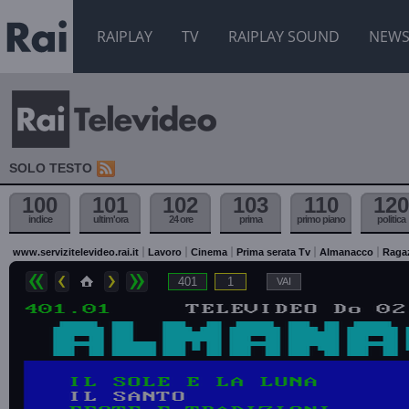
RAIPLAY
TV
RAIPLAY SOUND
NEW
SOLO TESTO
100
101
102
103
110
120
indice
ultim'ora
24 ore
prima
primo piano
politica
www.servizitelevideo.rai.it
Lavoro
Cinema
Prima serata Tv
Almanacco
Raga