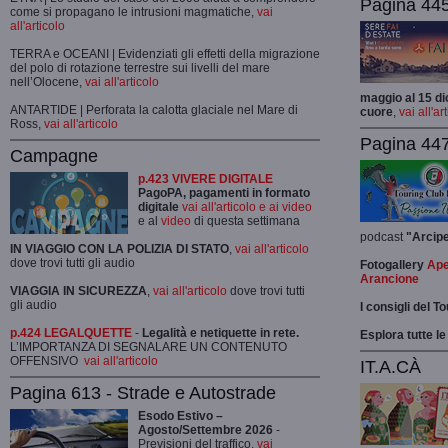
Pagina 445-
come si propagano le intrusioni magmatiche,
vai
all'articolo
TERRA e OCEANI | Evidenziati gli effetti della migrazione
del polo di rotazione terrestre sui livelli del mare
nell’Olocene,
vai all'articolo
maggio al 15 di
ANTARTIDE | Perforata la calotta glaciale nel Mare di
cuore
,
vai all'ar
Ross,
vai all'articolo
Pagina 447
Campagne
p.423 VIVERE DIGITALE
PagoPA, pagamenti in formato
digitale
vai all'articolo e ai video
e al
video
di questa settimana
podcast
"Arcip
IN VIAGGIO CON LA POLIZIA DI STATO
,
vai all'articolo
dove trovi tutti gli audio
Fotogallery
Ape
Arancione
VIAGGIA IN SICUREZZA
,
vai all'articolo
dove trovi tutti
gli audio
I consigli del T
p.424 LEGALQUETTE
-
Legalità e netiquette in rete.
Esplora tutte le
L’IMPORTANZA DI SEGNALARE UN CONTENUTO
OFFENSIVO
vai all'articolo
IT.A.CÀ
Pagina 613 - Strade e Autostrade
Esodo Estivo –
Agosto/Settembre 2026
-
Previsioni del traffico,
vai