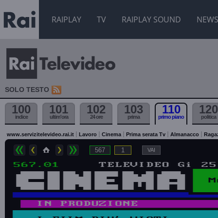
RAIPLAY
TV
RAIPLAY SOUND
NEW
SOLO TESTO
100
101
102
103
110
120
indice
ultim'ora
24 ore
prima
primo piano
politica
www.servizitelevideo.rai.it
Lavoro
Cinema
Prima serata Tv
Almanacco
Raga