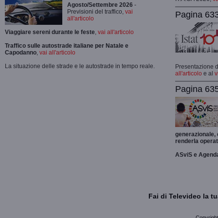
Agosto/Settembre 2026
-
Previsioni del traffico,
vai
Pagina 633
all'articolo
Viaggiare sereni durante le feste
,
vai all'articolo
Traffico sulle autostrade italiane per Natale e
Capodanno
,
vai all'articolo
La situazione delle strade e le autostrade in tempo reale.
Presentazione de
all'articolo
e al
v
Pagina 635
generazionale,
renderla operat
ASviS e Agend
Fai di Televideo la 
Copyright 