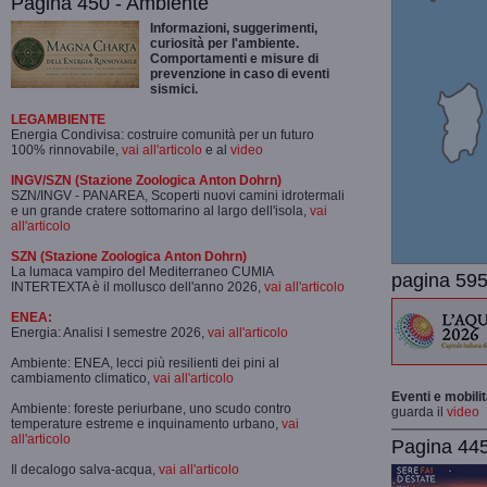
Pagina 450 - Ambiente
Informazioni, suggerimenti,
curiosità per l'ambiente.
Comportamenti e misure di
prevenzione in caso di eventi
sismici.
LEGAMBIENTE
Energia Condivisa: costruire comunità per un futuro
100% rinnovabile,
vai all'articolo
e al
video
INGV/SZN (Stazione Zoologica Anton Dohrn)
SZN/INGV - PANAREA, Scoperti nuovi camini idrotermali
e un grande cratere sottomarino al largo dell'isola,
vai
all'articolo
SZN (Stazione Zoologica Anton Dohrn)
La lumaca vampiro del Mediterraneo CUMIA
pagina 595
INTERTEXTA è il mollusco dell'anno 2026,
vai all'articolo
ENEA:
Energia: Analisi I semestre 2026,
vai all'articolo
Ambiente: ENEA, lecci più resilienti dei pini al
cambiamento climatico,
vai all'articolo
Eventi e mobili
Ambiente: foreste periurbane, uno scudo contro
guarda il
video
temperature estreme e inquinamento urbano,
vai
all'articolo
Pagina 445-
Il decalogo salva-acqua,
vai all'articolo