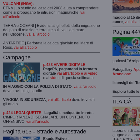
VULCANI (INGV):
ETNA | Lo studio del caso del 2008 aiuta a comprendere
come si propagano le intrusioni magmatiche,
vai
all'articolo
maggio al 15 di
cuore
,
vai all'ar
TERRA e OCEANI | Evidenziati gli effetti della migrazione
del polo di rotazione terrestre sui livelli del mare
Pagina 447
nell’Olocene,
vai all'articolo
ANTARTIDE | Perforata la calotta glaciale nel Mare di
Ross,
vai all'articolo
Campagne
podcast
"Arcip
p.423 VIVERE DIGITALE
PagoPA, pagamenti in formato
Fotogallery
Ape
digitale
vai all'articolo e ai video
Arancione
e al
video
di questa settimana
I consigli del T
IN VIAGGIO CON LA POLIZIA DI STATO
,
vai all'articolo
dove trovi tutti gli audio
Esplora tutte le
VIAGGIA IN SICUREZZA
,
vai all'articolo
dove trovi tutti
IT.A.CÀ
gli audio
p.424 LEGALQUETTE
-
Legalità e netiquette in rete.
L’IMPORTANZA DI SEGNALARE UN CONTENUTO
OFFENSIVO
vai all'articolo
Pagina 613 - Strade e Autostrade
laboratori di cuc
giugno a ottobre
Esodo Estivo –
IT.A.CÀ 2026,
va