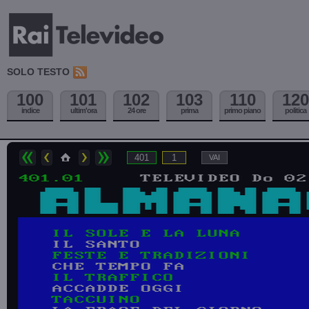
SOLO TESTO
100
101
102
103
110
120
indice
ultim'ora
24 ore
prima
primo piano
politica