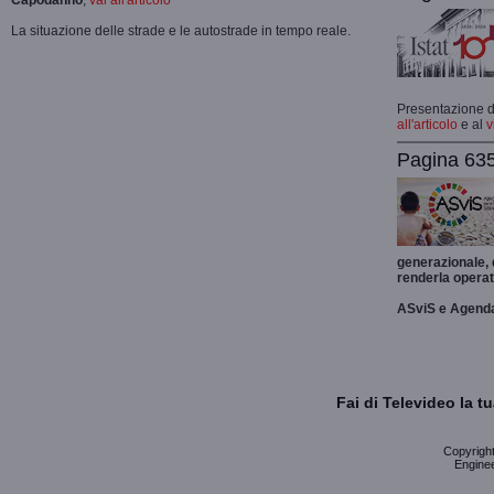
Capodanno
,
vai all'articolo
La situazione delle strade e le autostrade in tempo reale.
Presentazione de
all'articolo
e al
v
Pagina 635
generazionale,
renderla operat
ASviS e Agend
Fai di Televideo la 
Copyright 
Enginee