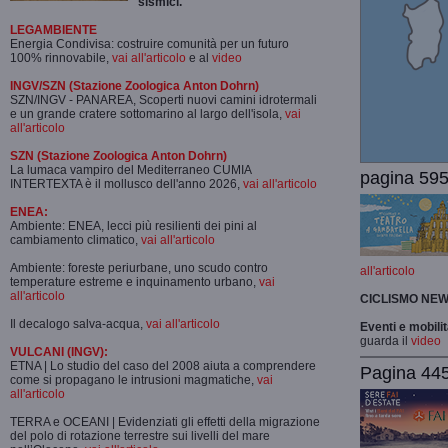
sismici.
LEGAMBIENTE
Energia Condivisa: costruire comunità per un futuro
100% rinnovabile,
vai all'articolo
e al
video
INGV/SZN (Stazione Zoologica Anton Dohrn)
SZN/INGV - PANAREA, Scoperti nuovi camini idrotermali
e un grande cratere sottomarino al largo dell'isola,
vai
all'articolo
SZN (Stazione Zoologica Anton Dohrn)
La lumaca vampiro del Mediterraneo CUMIA
pagina 595
INTERTEXTA è il mollusco dell'anno 2026,
vai all'articolo
ENEA:
Ambiente: ENEA, lecci più resilienti dei pini al
cambiamento climatico,
vai all'articolo
Ambiente: foreste periurbane, uno scudo contro
all'articolo
temperature estreme e inquinamento urbano,
vai
all'articolo
CICLISMO
NEW
Il decalogo salva-acqua,
vai all'articolo
Eventi e mobili
guarda il
video
VULCANI (INGV):
ETNA | Lo studio del caso del 2008 aiuta a comprendere
Pagina 445-
come si propagano le intrusioni magmatiche,
vai
all'articolo
TERRA e OCEANI | Evidenziati gli effetti della migrazione
del polo di rotazione terrestre sui livelli del mare