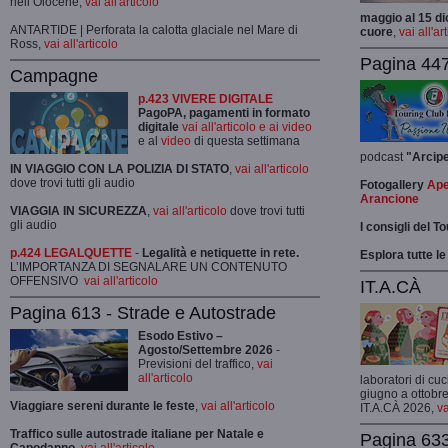
nell’Olocene,
vai all'articolo
maggio al 15 di
ANTARTIDE | Perforata la calotta glaciale nel Mare di
cuore
,
vai all'ar
Ross,
vai all'articolo
Pagina 447
Campagne
p.423 VIVERE DIGITALE
PagoPA, pagamenti in formato
digitale
vai all'articolo e ai video
e al
video
di questa settimana
podcast
"Arcip
IN VIAGGIO CON LA POLIZIA DI STATO
,
vai all'articolo
dove trovi tutti gli audio
Fotogallery
Ape
Arancione
VIAGGIA IN SICUREZZA
,
vai all'articolo
dove trovi tutti
gli audio
I consigli del T
p.424 LEGALQUETTE
-
Legalità e netiquette in rete.
Esplora tutte le
L’IMPORTANZA DI SEGNALARE UN CONTENUTO
OFFENSIVO
vai all'articolo
IT.A.CÀ
Pagina 613 - Strade e Autostrade
Esodo Estivo –
Agosto/Settembre 2026
-
Previsioni del traffico,
vai
all'articolo
laboratori di cuc
giugno a ottobre
Viaggiare sereni durante le feste
,
vai all'articolo
IT.A.CÀ 2026,
va
Traffico sulle autostrade italiane per Natale e
Pagina 633