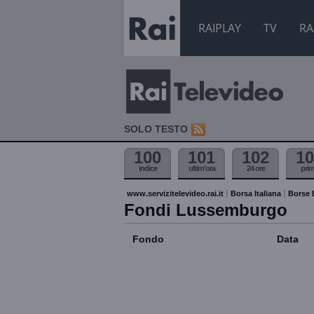
RAIPLAY
TV
RA
SOLO TESTO
100
101
102
10
indice
ultim'ora
24 ore
pri
www.servizitelevideo.rai.it
Borsa Italiana
Borse 
Fondi Lussemburgo
Fondo
Data