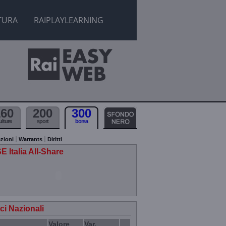
TURA
RAIPLAYLEARNING
160
200
300
ulture
sport
borsa
zioni
Warrants
Diritti
E Italia All-Share
ici Nazionali
Valore
Var.