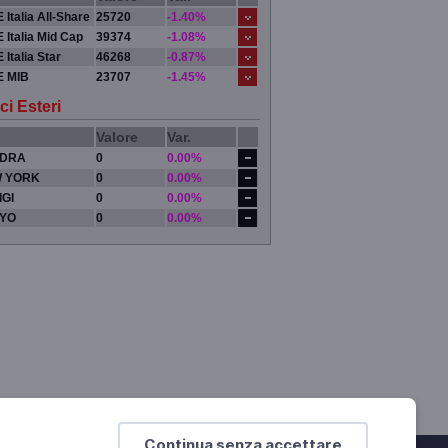
 Italia All-Share
25720
-1.40%
 Italia Mid Cap
39374
-1.08%
 Italia Star
46268
-0.87%
E MIB
23707
-1.45%
ci Esteri
Valore
Var.
DRA
0
0.00%
 YORK
0
0.00%
IGI
0
0.00%
YO
0
0.00%
Continua senza accettare