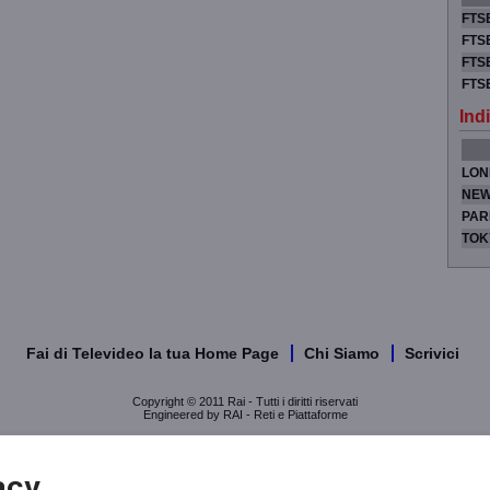
FTSE
FTSE
FTSE
FTS
Indi
LON
NEW
PAR
TOK
Fai di Televideo la tua Home Page
Chi Siamo
Scrivici
Copyright © 2011 Rai - Tutti i diritti riservati
Engineered by RAI - Reti e Piattaforme
acy