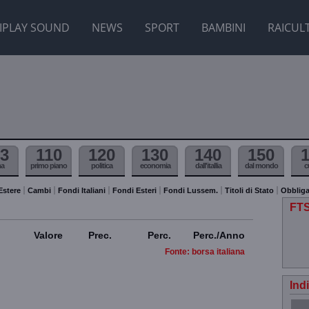
IPLAY SOUND
NEWS
SPORT
BAMBINI
RAICUL
3
110
120
130
140
150
ma
primo piano
politica
economia
dall'itallia
dal mondo
c
Estere
Cambi
Fondi Italiani
Fondi Esteri
Fondi Lussem.
Titoli di Stato
Obbliga
FTS
Valore
Prec.
Perc.
Perc./Anno
Fonte: borsa italiana
Ind