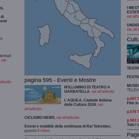
I MES
i,
ESTAT
vai all'
di
enti
UNDER 
vai all'
Cult
ro
termali
,
vai
TEAT
FESTI
pagina 595 - Eventi e Mostre
articolo
MUSEO
M’ILLUMINO DI TEATRO A
TELEV
GARBATELLA
.
vai all'articolo
p.567
L'AQUILA, Capitale Italiana
Film in
della Cultura 2026
,
vai
all'articolo
p.576 
CICLISMO
NEWS
,
vai all'articolo
p.583
Tutti i
Eventi e mobilità della settimana di Rai Televideo
,
guarda il
video
Pagi