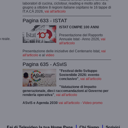
laboratori di cucina, ciclotour, reading e molto altro: da
giugno a ottobre 8 regioni italiane ospitano le 16 tappe di
IT.A.CÀ 2026,
vai all'articolo
Pagina 633 - ISTAT
ISTAT COMPIE 100 ANNI
Presentazione del Rapporto
 reale.
Annuale Istat - Anno 2026,
vai
all'articolo
Presentazione delle iniziative del Centenario Istat,
vai
all'articolo
e al
video
Pagina 635 - ASviS
"Festival dello Sviluppo
Sostenibile 2026: evento
conclusivo"
,
vai all'articolo
"Valutazione di Impatto
generazionale, dieci raccomandazioni al Governo per
renderla operativa"
,
vai all'articolo
ASviS e Agenda 2030
vai all'articolo
-
Video promo
Fai di Televideo la tua Home Page
Chi Siamo
Scrivici