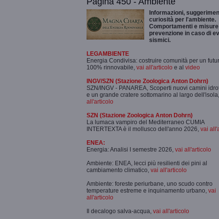
Pagina 450 - Ambiente
Informazioni, suggeriment
curiosità per l'ambiente.
Comportamenti e misure 
prevenzione in caso di ev
sismici.
LEGAMBIENTE
Energia Condivisa: costruire comunità per un futu
100% rinnovabile,
vai all'articolo
e al
video
INGV/SZN (Stazione Zoologica Anton Dohrn)
SZN/INGV - PANAREA, Scoperti nuovi camini idro
e un grande cratere sottomarino al largo dell'isola
all'articolo
SZN (Stazione Zoologica Anton Dohrn)
La lumaca vampiro del Mediterraneo CUMIA
INTERTEXTA è il mollusco dell'anno 2026,
vai all'
ENEA:
Energia: Analisi I semestre 2026,
vai all'articolo
Ambiente: ENEA, lecci più resilienti dei pini al
cambiamento climatico,
vai all'articolo
Ambiente: foreste periurbane, uno scudo contro
temperature estreme e inquinamento urbano,
vai
all'articolo
Il decalogo salva-acqua,
vai all'articolo