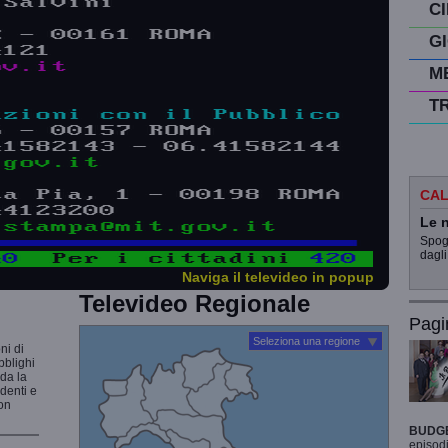
C
G
M
T
CAL
Le n
Spogl
dagli
Naviga il televideo in popup
Televideo Regionale
Pagi
Seleziona una regione
ni di
bblighi
rda la
udenti e
non
BUDG
episodi