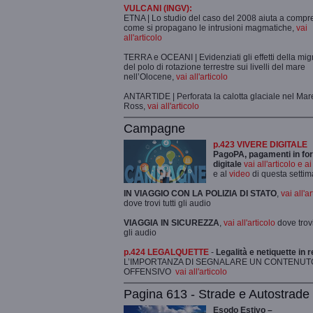
VULCANI (INGV):
ETNA | Lo studio del caso del 2008 aiuta a comp
come si propagano le intrusioni magmatiche,
vai
all'articolo
TERRA e OCEANI | Evidenziati gli effetti della mi
del polo di rotazione terrestre sui livelli del mare
nell’Olocene,
vai all'articolo
ANTARTIDE | Perforata la calotta glaciale nel Mar
Ross,
vai all'articolo
Campagne
p.423 VIVERE DIGITALE
PagoPA, pagamenti in fo
digitale
vai all'articolo e a
e al
video
di questa setti
IN VIAGGIO CON LA POLIZIA DI STATO
,
vai all'a
dove trovi tutti gli audio
VIAGGIA IN SICUREZZA
,
vai all'articolo
dove trovi 
gli audio
p.424 LEGALQUETTE
-
Legalità e netiquette in r
L’IMPORTANZA DI SEGNALARE UN CONTENUT
OFFENSIVO
vai all'articolo
Pagina 613 - Strade e Autostrade
Esodo Estivo –