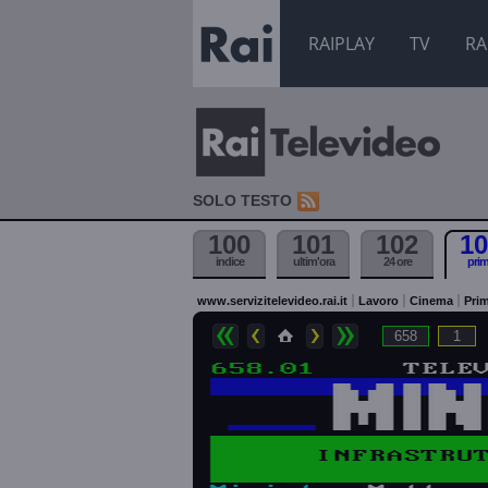
RAIPLAY
TV
RA
SOLO TESTO
100
101
102
10
indice
ultim'ora
24 ore
pri
www.servizitelevideo.rai.it
Lavoro
Cinema
Prim