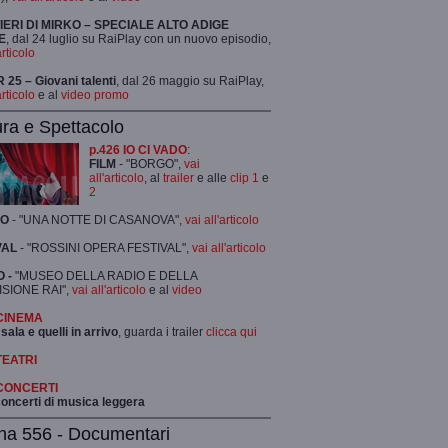
TIERI DI MIRKO – SPECIALE ALTO ADIGE
E
, dal 24 luglio su RaiPlay con un nuovo episodio,
articolo
25 – Giovani talenti
, dal 26 maggio su RaiPlay,
articolo
e al
video promo
ura e Spettacolo
p.426 IO CI VADO
:
FILM
- "BORGO",
vai
all'articolo
, al
trailer
e alle
clip 1
e
2
RO
- "UNA NOTTE DI CASANOVA",
vai all'articolo
VAL
- "ROSSINI OPERA FESTIVAL",
vai all'articolo
 -
"MUSEO DELLA RADIO E DELLA
ISIONE RAI",
vai all'articolo
e al
video
 CINEMA
 sala e quelli in arrivo
, guarda i trailer
clicca qui
TEATRI
 CONCERTI
 concerti di musica leggera
na 556 - Documentari