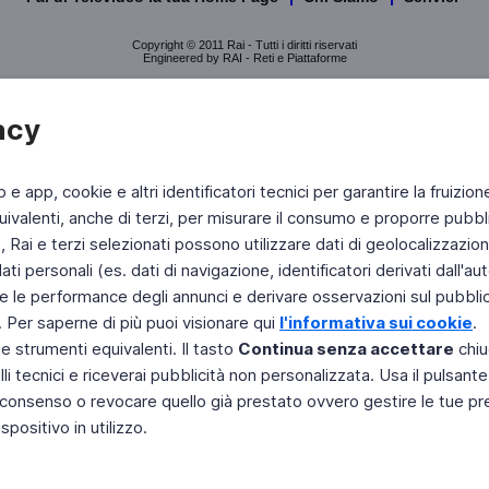
Copyright © 2011 Rai - Tutti i diritti riservati
Engineered by RAI - Reti e Piattaforme
acy
b e app, cookie e altri identificatori tecnici per garantire la fruizion
ivalenti, anche di terzi, per misurare il consumo e proporre pubbli
Rai e terzi selezionati possono utilizzare dati di geolocalizzazione,
 personali (es. dati di navigazione, identificatori derivati dall'auten
e le performance degli annunci e derivare osservazioni sul pubblico
. Per saperne di più puoi visionare qui
l'informativa sui cookie
.
 e strumenti equivalenti. Il tasto
Continua senza accettare
chiu
li tecnici e riceverai pubblicità non personalizzata. Usa il pulsant
 il consenso o revocare quello già prestato ovvero gestire le tue p
positivo in utilizzo.