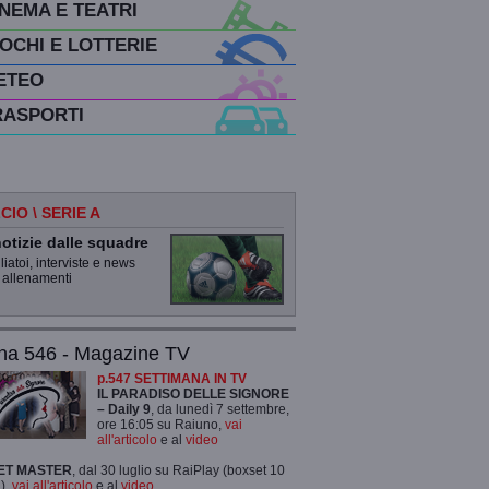
INEMA E TEATRI
IOCHI E LOTTERIE
ETEO
RASPORTI
CIO \ SERIE A
otizie dalle squadre
iatoi, interviste e news
 allenamenti
na 546 - Magazine TV
p.547 SETTIMANA IN TV
IL PARADISO DELLE SIGNORE
– Daily 9
, da lunedì 7 settembre,
ore 16:05 su Raiuno,
vai
all'articolo
e al
video
ET MASTER
, dal 30 luglio su RaiPlay (boxset 10
),
vai all'articolo
e al
video