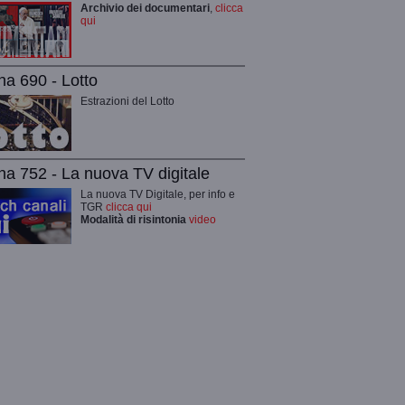
Archivio dei documentari
,
clicca
qui
na 690 - Lotto
Estrazioni del Lotto
na 752 - La nuova TV digitale
La nuova TV Digitale, per info e
TGR
clicca qui
Modalità di risintonia
video