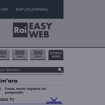
TURA
RAIPLAYLEARNING
160
200
300
ulture
sport
borsa
|
Ceuta, morto migrante col
parapendio
UIDA TV