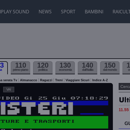
IPLAY SOUND
NEWS
SPORT
BAMBINI
RAICUL
3
110
120
130
140
150
ma
primo piano
politica
economia
dall'itallia
dal mondo
c
a serata Tv
Almanacco
Ragazzi
Treni
Viaggiare Sicuri
Indice A-Z
11.55 
G