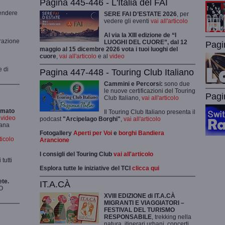
Pagina 445-446 - L'Italia del FAI
rendere
SERE FAI D’ESTATE 2026
, per
vedere gli eventi
vai all'articolo
Al via la XIII edizione de “I
grazione
LUOGHI DEL CUORE”, dal 12
Pagi
maggio al 15 dicembre 2026 vota i tuoi luoghi del
cuore
,
vai all'articolo
e al
video
e di
Pagina 447-448 - Touring Club Italiano
Cammini e Percorsi:
sono due
le nuove certificazioni del Touring
Pagi
Club Italiano,
vai all'articolo
rmato
Il Touring Club Italiano presenta il
i video
podcast
"Arcipelago Borghi"
,
vai all'articolo
mana
Fotogallery
Aperti per Voi
e
borghi Bandiera
rticolo
Arancione
I consigli del Touring Club
vai all'articolo
tutti
Esplora tutte le iniziative del TCI
clicca qui
ete.
IT.A.CÀ
O
XVIII EDIZIONE di IT.A.CÀ
MIGRANTI E VIAGGIATORI –
FESTIVAL DEL TURISMO
RESPONSABILE
, trekking nella
natura, itinerari urbani, concerti,