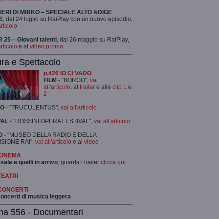
TIERI DI MIRKO – SPECIALE ALTO ADIGE
E
, dal 24 luglio su RaiPlay con un nuovo episodio,
articolo
25 – Giovani talenti
, dal 26 maggio su RaiPlay,
articolo
e al
video promo
ura e Spettacolo
p.426 IO CI VADO
:
FILM
- "BORGO",
vai
all'articolo
, al
trailer
e alle
clip 1
e
2
RO
- "TRUCULENTUS",
vai all'articolo
VAL
- "ROSSINI OPERA FESTIVAL",
vai all'articolo
 -
"MUSEO DELLA RADIO E DELLA
ISIONE RAI",
vai all'articolo
e al
video
 CINEMA
 sala e quelli in arrivo
, guarda i trailer
clicca qui
TEATRI
 CONCERTI
 concerti di musica leggera
na 556 - Documentari