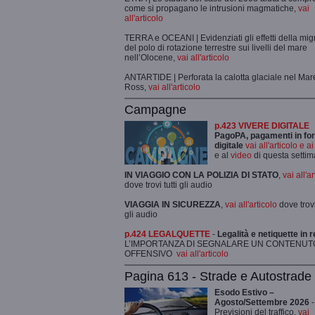
come si propagano le intrusioni magmatiche,
vai
all'articolo
TERRA e OCEANI | Evidenziati gli effetti della mi
del polo di rotazione terrestre sui livelli del mare
nell’Olocene,
vai all'articolo
ANTARTIDE | Perforata la calotta glaciale nel Mar
Ross,
vai all'articolo
Campagne
p.423 VIVERE DIGITALE
PagoPA, pagamenti in fo
digitale
vai all'articolo e a
e al
video
di questa setti
IN VIAGGIO CON LA POLIZIA DI STATO
,
vai all'a
dove trovi tutti gli audio
VIAGGIA IN SICUREZZA
,
vai all'articolo
dove trovi 
gli audio
p.424 LEGALQUETTE
-
Legalità e netiquette in r
L’IMPORTANZA DI SEGNALARE UN CONTENUT
OFFENSIVO
vai all'articolo
Pagina 613 - Strade e Autostrade
Esodo Estivo –
Agosto/Settembre 2026
-
Previsioni del traffico,
vai