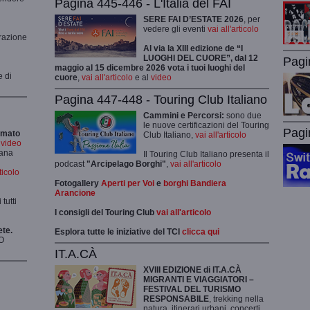
Pagina 445-446 - L'Italia del FAI
SERE FAI D’ESTATE 2026
, per
vedere gli eventi
vai all'articolo
grazione
Al via la XIII edizione de “I
LUOGHI DEL CUORE”, dal 12
Pagi
maggio al 15 dicembre 2026 vota i tuoi luoghi del
e di
cuore
,
vai all'articolo
e al
video
Pagina 447-448 - Touring Club Italiano
Cammini e Percorsi:
sono due
le nuove certificazioni del Touring
Pagi
rmato
Club Italiano,
vai all'articolo
i video
mana
Il Touring Club Italiano presenta il
podcast
"Arcipelago Borghi"
,
vai all'articolo
rticolo
Fotogallery
Aperti per Voi
e
borghi Bandiera
Arancione
tutti
I consigli del Touring Club
vai all'articolo
ete.
Esplora tutte le iniziative del TCI
clicca qui
O
IT.A.CÀ
XVIII EDIZIONE di IT.A.CÀ
MIGRANTI E VIAGGIATORI –
FESTIVAL DEL TURISMO
RESPONSABILE
, trekking nella
natura, itinerari urbani, concerti,