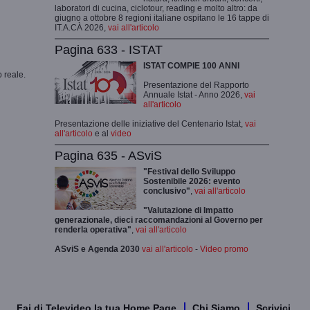
laboratori di cucina, ciclotour, reading e molto altro: da
giugno a ottobre 8 regioni italiane ospitano le 16 tappe di
IT.A.CÀ 2026,
vai all'articolo
Pagina 633 - ISTAT
ISTAT COMPIE 100 ANNI
 reale.
Presentazione del Rapporto
Annuale Istat - Anno 2026,
vai
all'articolo
Presentazione delle iniziative del Centenario Istat,
vai
all'articolo
e al
video
Pagina 635 - ASviS
"Festival dello Sviluppo
Sostenibile 2026: evento
conclusivo"
,
vai all'articolo
"Valutazione di Impatto
generazionale, dieci raccomandazioni al Governo per
renderla operativa"
,
vai all'articolo
ASviS e Agenda 2030
vai all'articolo
-
Video promo
Fai di Televideo la tua Home Page
Chi Siamo
Scrivici