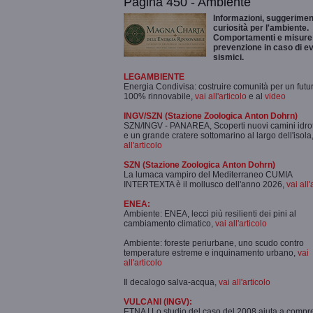
Pagina 450 - Ambiente
Informazioni, suggeriment
curiosità per l'ambiente.
Comportamenti e misure 
prevenzione in caso di ev
sismici.
LEGAMBIENTE
Energia Condivisa: costruire comunità per un futu
100% rinnovabile,
vai all'articolo
e al
video
INGV/SZN (Stazione Zoologica Anton Dohrn)
SZN/INGV - PANAREA, Scoperti nuovi camini idro
e un grande cratere sottomarino al largo dell'isola
all'articolo
SZN (Stazione Zoologica Anton Dohrn)
La lumaca vampiro del Mediterraneo CUMIA
INTERTEXTA è il mollusco dell'anno 2026,
vai all'
ENEA:
Ambiente: ENEA, lecci più resilienti dei pini al
cambiamento climatico,
vai all'articolo
Ambiente: foreste periurbane, uno scudo contro
temperature estreme e inquinamento urbano,
vai
all'articolo
Il decalogo salva-acqua,
vai all'articolo
VULCANI (INGV):
ETNA | Lo studio del caso del 2008 aiuta a comp