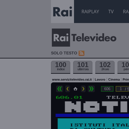
RAIPLAY
TV
RA
SOLO TESTO
100
101
102
10
indice
ultim'ora
24 ore
pri
www.servizitelevideo.rai.it
Lavoro
Cinema
Prim
/ 