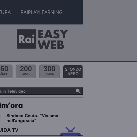
TURA
RAIPLAYLEARNING
160
200
300
ulture
sport
borsa
|
Sindaco Ceuta: "Viviamo
nell'angoscia"
UIDA TV