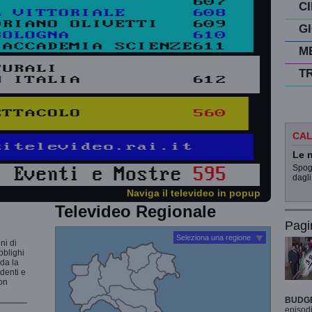
C
G
M
T
CAL
Le n
Spogl
dagli
Naviga il televideo in popup
Televideo Regionale
Pagi
Seleziona una regione
ni di
bblighi
rda la
udenti e
non
BUDG
episodi