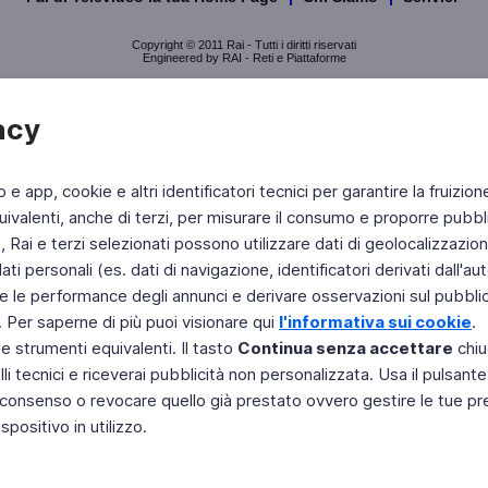
Copyright © 2011 Rai - Tutti i diritti riservati
Engineered by RAI - Reti e Piattaforme
acy
b e app, cookie e altri identificatori tecnici per garantire la fruizion
ivalenti, anche di terzi, per misurare il consumo e proporre pubbli
Rai e terzi selezionati possono utilizzare dati di geolocalizzazione,
 personali (es. dati di navigazione, identificatori derivati dall'auten
e le performance degli annunci e derivare osservazioni sul pubblico
. Per saperne di più puoi visionare qui
l'informativa sui cookie
.
 e strumenti equivalenti. Il tasto
Continua senza accettare
chiu
li tecnici e riceverai pubblicità non personalizzata. Usa il pulsant
 il consenso o revocare quello già prestato ovvero gestire le tue p
positivo in utilizzo.