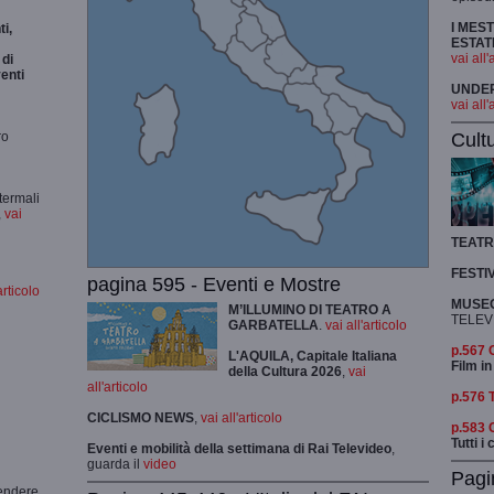
I MES
i,
ESTAT
vai all'
di
enti
UNDER 
vai all'
Cult
ro
termali
,
vai
TEAT
FESTI
pagina 595 - Eventi e Mostre
articolo
MUSEO
M’ILLUMINO DI TEATRO A
TELEV
GARBATELLA
.
vai all'articolo
p.567
L'AQUILA, Capitale Italiana
Film in
della Cultura 2026
,
vai
all'articolo
p.576 
CICLISMO
NEWS
,
vai all'articolo
p.583
Tutti i
Eventi e mobilità della settimana di Rai Televideo
,
guarda il
video
Pagi
rendere