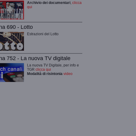
Archivio dei documentari
,
clicca
qui
na 690 - Lotto
Estrazioni del Lotto
na 752 - La nuova TV digitale
La nuova TV Digitale, per info e
TGR
clicca qui
Modalità di risintonia
video