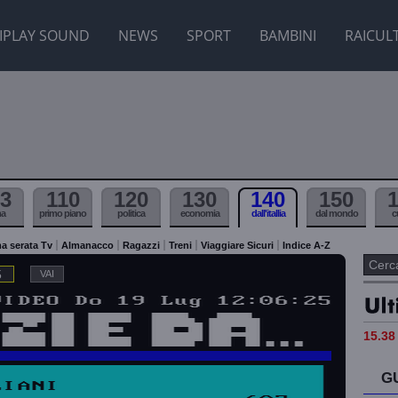
IPLAY SOUND
NEWS
SPORT
BAMBINI
RAICUL
3
110
120
130
140
150
ma
primo piano
politica
economia
dall'itallia
dal mondo
c
a serata Tv
Almanacco
Ragazzi
Treni
Viaggiare Sicuri
Indice A-Z
5
15.38 
G