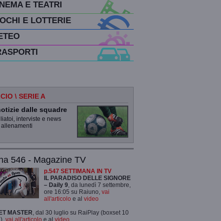
INEMA E TEATRI
IOCHI E LOTTERIE
ETEO
RASPORTI
CIO \ SERIE A
otizie dalle squadre
iatoi, interviste e news
 allenamenti
na 546 - Magazine TV
p.547 SETTIMANA IN TV
IL PARADISO DELLE SIGNORE
– Daily 9
, da lunedì 7 settembre,
ore 16:05 su Raiuno,
vai
all'articolo
e al
video
ET MASTER
, dal 30 luglio su RaiPlay (boxset 10
),
vai all'articolo
e al
video