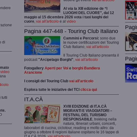
vedere gli eventi
vai all'articolo
rendere
Al via la XIII edizione de “I
LUOGHI DEL CUORE”, dal 12
maggio al 15 dicembre 2026 vota i tuoi luoghi del
cuore
,
vai all'articolo
e al
video
grazione
Pagi
Pagina 447-448 - Touring Club Italiano
Cammini e Percorsi:
sono due
e di
le nuove certificazioni del Touring
Club Italiano,
vai all'articolo
Il Touring Club Italiano presenta il
Pagi
podcast
"Arcipelago Borghi"
,
vai all'articolo
rmato
Fotogallery
Aperti per Voi
e
borghi Bandiera
i video
Arancione
mana
I consigli del Touring Club
vai all'articolo
rticolo
Esplora tutte le iniziative del TCI
clicca qui
tutti
IT.A.CÀ
XVIII EDIZIONE di IT.A.CÀ
ete.
MIGRANTI E VIAGGIATORI –
O
FESTIVAL DEL TURISMO
RESPONSABILE
, trekking nella
natura, itinerari urbani, concerti,
laboratori di cucina, ciclotour, reading e molto altro: da
giugno a ottobre 8 regioni italiane ospitano le 16 tappe di
IT.A.CÀ 2026,
vai all'articolo