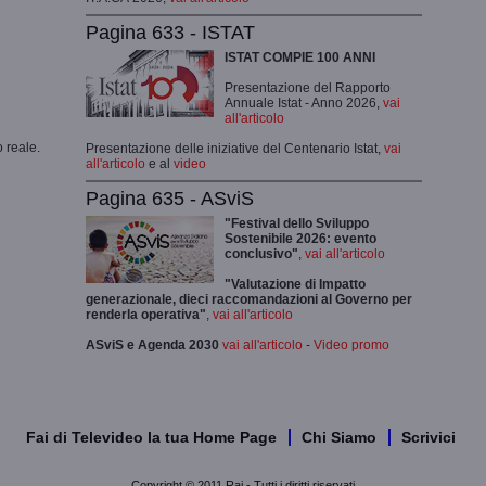
Pagina 633 - ISTAT
ISTAT COMPIE 100 ANNI
Presentazione del Rapporto
Annuale Istat - Anno 2026,
vai
all'articolo
 reale.
Presentazione delle iniziative del Centenario Istat,
vai
all'articolo
e al
video
Pagina 635 - ASviS
"Festival dello Sviluppo
Sostenibile 2026: evento
conclusivo"
,
vai all'articolo
"Valutazione di Impatto
generazionale, dieci raccomandazioni al Governo per
renderla operativa"
,
vai all'articolo
ASviS e Agenda 2030
vai all'articolo
-
Video promo
Fai di Televideo la tua Home Page
Chi Siamo
Scrivici
Copyright © 2011 Rai - Tutti i diritti riservati