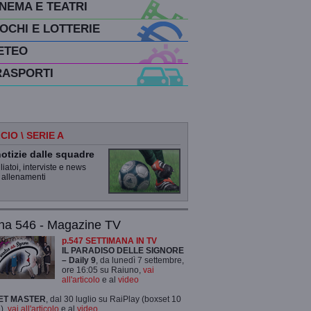
INEMA E TEATRI
IOCHI E LOTTERIE
ETEO
RASPORTI
CIO \ SERIE A
otizie dalle squadre
iatoi, interviste e news
 allenamenti
na 546 - Magazine TV
p.547 SETTIMANA IN TV
IL PARADISO DELLE SIGNORE
– Daily 9
, da lunedì 7 settembre,
ore 16:05 su Raiuno,
vai
all'articolo
e al
video
ET MASTER
, dal 30 luglio su RaiPlay (boxset 10
),
vai all'articolo
e al
video