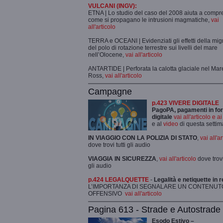
VULCANI (INGV):
ETNA | Lo studio del caso del 2008 aiuta a comp
come si propagano le intrusioni magmatiche,
vai
all'articolo
TERRA e OCEANI | Evidenziati gli effetti della mi
del polo di rotazione terrestre sui livelli del mare
nell’Olocene,
vai all'articolo
ANTARTIDE | Perforata la calotta glaciale nel Mar
Ross,
vai all'articolo
Campagne
p.423 VIVERE DIGITALE
PagoPA, pagamenti in fo
digitale
vai all'articolo e a
e al
video
di questa setti
IN VIAGGIO CON LA POLIZIA DI STATO
,
vai all'a
dove trovi tutti gli audio
VIAGGIA IN SICUREZZA
,
vai all'articolo
dove trovi 
gli audio
p.424 LEGALQUETTE
-
Legalità e netiquette in r
L’IMPORTANZA DI SEGNALARE UN CONTENUT
OFFENSIVO
vai all'articolo
Pagina 613 - Strade e Autostrade
Esodo Estivo –