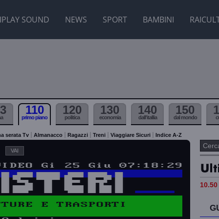
IPLAY SOUND
NEWS
SPORT
BAMBINI
RAICUL
3
110
120
130
140
150
ma
primo piano
politica
economia
dall'itallia
dal mondo
c
a serata Tv
Almanacco
Ragazzi
Treni
Viaggiare Sicuri
Indice A-Z
10.50 
G