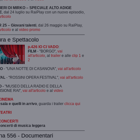
TIERI DI MIRKO – SPECIALE ALTO ADIGE
E
, dal 24 luglio su RaiPlay con un nuovo episodio,
articolo
25 – Giovani talenti
, dal 26 maggio su RaiPlay,
articolo
e al
video promo
ura e Spettacolo
p.426 IO CI VADO
:
FILM
- "BORGO",
vai
all'articolo
, al
trailer
e alle
clip 1
e
2
RO
- "UNA NOTTE DI CASANOVA",
vai all'articolo
VAL
- "ROSSINI OPERA FESTIVAL",
vai all'articolo
 -
"MUSEO DELLA RADIO E DELLA
ISIONE RAI",
vai all'articolo
e al
video
 CINEMA
 sala e quelli in arrivo
, guarda i trailer
clicca qui
TEATRI
 CONCERTI
 concerti di musica leggera
na 556 - Documentari