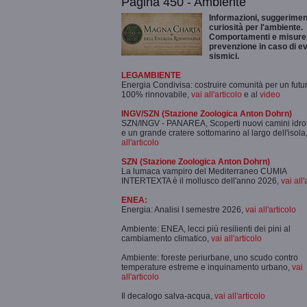
Pagina 450 - Ambiente
Informazioni, suggeriment
curiosità per l'ambiente.
Comportamenti e misure 
prevenzione in caso di ev
sismici.
LEGAMBIENTE
Energia Condivisa: costruire comunità per un futu
100% rinnovabile,
vai all'articolo
e al
video
INGV/SZN (Stazione Zoologica Anton Dohrn)
SZN/INGV - PANAREA, Scoperti nuovi camini idro
e un grande cratere sottomarino al largo dell'isola
all'articolo
SZN (Stazione Zoologica Anton Dohrn)
La lumaca vampiro del Mediterraneo CUMIA
INTERTEXTA è il mollusco dell'anno 2026,
vai all'
ENEA:
Energia: Analisi I semestre 2026,
vai all'articolo
Ambiente: ENEA, lecci più resilienti dei pini al
cambiamento climatico,
vai all'articolo
Ambiente: foreste periurbane, uno scudo contro
temperature estreme e inquinamento urbano,
vai
all'articolo
Il decalogo salva-acqua,
vai all'articolo