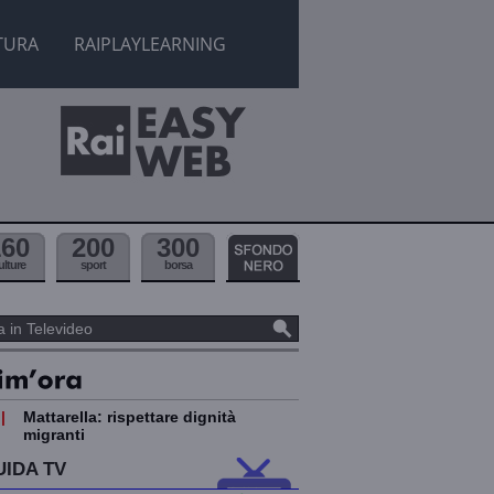
TURA
RAIPLAYLEARNING
160
200
300
ulture
sport
borsa
|
Mattarella: rispettare dignità
migranti
UIDA TV