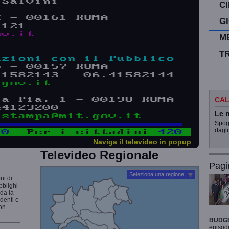
C
G
M
T
CAL
Le n
Spogl
dagli
Naviga il televideo in popup
Televideo Regionale
Pagi
Seleziona una regione
ni di
bblighi
rda la
udenti e
non
BUDG
episodi