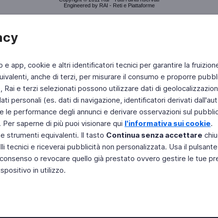
Engineered by RAI - Reti e Piattaforme
acy
b e app, cookie e altri identificatori tecnici per garantire la fruizion
ivalenti, anche di terzi, per misurare il consumo e proporre pubbli
Rai e terzi selezionati possono utilizzare dati di geolocalizzazione,
 personali (es. dati di navigazione, identificatori derivati dall'auten
e le performance degli annunci e derivare osservazioni sul pubblico
. Per saperne di più puoi visionare qui
l'informativa sui cookie
.
 e strumenti equivalenti. Il tasto
Continua senza accettare
chiu
li tecnici e riceverai pubblicità non personalizzata. Usa il pulsant
 il consenso o revocare quello già prestato ovvero gestire le tue p
positivo in utilizzo.