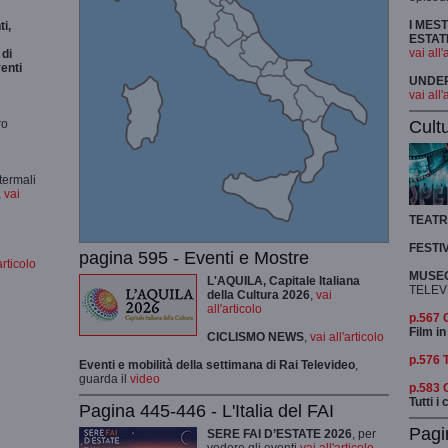
I MES
i,
ESTAT
vai all'
di
enti
UNDER 
vai all'
Cult
ro
termali
,
vai
TEAT
FESTI
pagina 595 - Eventi e Mostre
articolo
MUSEO
L'AQUILA, Capitale Italiana
TELEV
della Cultura 2026
,
vai
all'articolo
p.567
Film in
CICLISMO
NEWS
,
vai all'articolo
p.576 
Eventi e mobilità della settimana di Rai Televideo
,
guarda il
video
p.583
Tutti i
Pagina 445-446 - L'Italia del FAI
Pagi
SERE FAI D’ESTATE 2026
, per