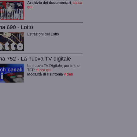
Archivio dei documentari
,
clicca
qui
na 690 - Lotto
Estrazioni del Lotto
na 752 - La nuova TV digitale
La nuova TV Digitale, per info e
TGR
clicca qui
Modalità di risintonia
video