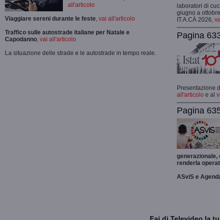
all'articolo
laboratori di cuc
giugno a ottobre
Viaggiare sereni durante le feste
,
vai all'articolo
IT.A.CÀ 2026,
va
Traffico sulle autostrade italiane per Natale e
Pagina 633
Capodanno
,
vai all'articolo
La situazione delle strade e le autostrade in tempo reale.
Presentazione de
all'articolo
e al
v
Pagina 635
generazionale,
renderla operat
ASviS e Agend
Fai di Televideo la 