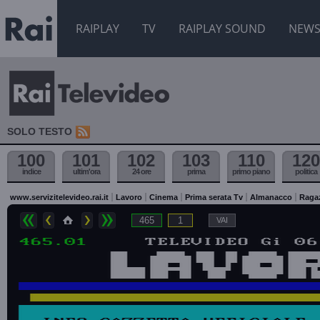
RAIPLAY
TV
RAIPLAY SOUND
NEW
SOLO TESTO
100
101
102
103
110
120
indice
ultim'ora
24 ore
prima
primo piano
politica
www.servizitelevideo.rai.it
Lavoro
Cinema
Prima serata Tv
Almanacco
Raga