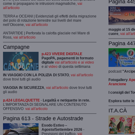
Pagina 445-
come si propagano le intrusioni magmatiche,
vai
all'articolo
TERRA e OCEANI | Evidenziati gli effetti della migrazione
del polo di rotazione terrestre sui livelli del mare
nell’Olocene,
vai all'articolo
maggio al 15 di
ANTARTIDE | Perforata la calotta glaciale nel Mare di
cuore
,
vai all'ar
Ross,
vai all'articolo
Pagina 447
Campagne
p.423 VIVERE DIGITALE
PagoPA, pagamenti in formato
digitale
vai all'articolo e ai video
e al
video
di questa settimana
podcast
"Arcip
IN VIAGGIO CON LA POLIZIA DI STATO
,
vai all'articolo
dove trovi tutti gli audio
Fotogallery
Ape
Arancione
VIAGGIA IN SICUREZZA
,
vai all'articolo
dove trovi tutti
gli audio
I consigli del T
p.424 LEGALQUETTE
-
Legalità e netiquette in rete.
Esplora tutte le
L’IMPORTANZA DI SEGNALARE UN CONTENUTO
OFFENSIVO
vai all'articolo
IT.A.CÀ
Pagina 613 - Strade e Autostrade
Esodo Estivo –
Agosto/Settembre 2026
-
Previsioni del traffico,
vai