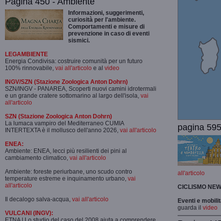
Pagina 450 - Ambiente
Informazioni, suggerimenti,
curiosità per l'ambiente.
Comportamenti e misure di
prevenzione in caso di eventi
sismici.
LEGAMBIENTE
Energia Condivisa: costruire comunità per un futuro
100% rinnovabile,
vai all'articolo
e al
video
INGV/SZN (Stazione Zoologica Anton Dohrn)
SZN/INGV - PANAREA, Scoperti nuovi camini idrotermali
e un grande cratere sottomarino al largo dell'isola,
vai
all'articolo
SZN (Stazione Zoologica Anton Dohrn)
La lumaca vampiro del Mediterraneo CUMIA
pagina 595
INTERTEXTA è il mollusco dell'anno 2026,
vai all'articolo
ENEA:
Ambiente: ENEA, lecci più resilienti dei pini al
cambiamento climatico,
vai all'articolo
Ambiente: foreste periurbane, uno scudo contro
all'articolo
temperature estreme e inquinamento urbano,
vai
all'articolo
CICLISMO
NEW
Il decalogo salva-acqua,
vai all'articolo
Eventi e mobili
guarda il
video
VULCANI (INGV):
ETNA | Lo studio del caso del 2008 aiuta a comprendere