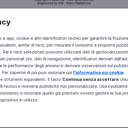
Engineered by RAI - Reti e Piattaforme
acy
b e app, cookie e altri identificatori tecnici per garantire la fruizion
ivalenti, anche di terzi, per misurare il consumo e proporre pubbli
Rai e terzi selezionati possono utilizzare dati di geolocalizzazione,
 personali (es. dati di navigazione, identificatori derivati dall'auten
e le performance degli annunci e derivare osservazioni sul pubblico
. Per saperne di più puoi visionare qui
l'informativa sui cookie
.
 e strumenti equivalenti. Il tasto
Continua senza accettare
chiu
li tecnici e riceverai pubblicità non personalizzata. Usa il pulsant
 il consenso o revocare quello già prestato ovvero gestire le tue p
positivo in utilizzo.