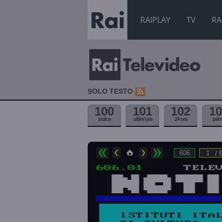
RAIPLAY
TV
RA
SOLO TESTO
100
101
102
10
indice
ultim'ora
24 ore
pri
/ 