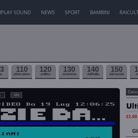
IPLAY SOUND
NEWS
SPORT
BAMBINI
RAICUL
3
110
120
130
140
150
ma
primo piano
politica
economia
dall'itallia
dal mondo
c
5
21.00 
G