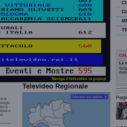
C
G
M
T
CAL
Le n
Spogl
dagli
Naviga il televideo in popup
Televideo Regionale
Pagi
Seleziona una regione
ni di
bblighi
rda la
udenti e
non