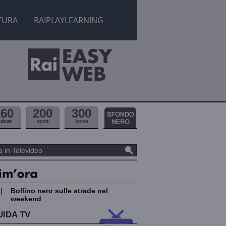
TURA
RAIPLAYLEARNING
160
200
300
ulture
sport
borsa
|
Bollino nero sulle strade nel
weekend
UIDA TV