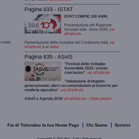
Pagina 633 - ISTAT
ISTAT COMPIE 100 ANNI
Presentazione del Rapporto
Annuale Istat - Anno 2026,
vai
all'articolo
 reale.
Presentazione delle iniziative del Centenario Istat,
vai
all'articolo
e al
video
Pagina 635 - ASviS
"Festival dello Sviluppo
Sostenibile 2026: evento
conclusivo"
,
vai all'articolo
"Valutazione di Impatto
generazionale, dieci raccomandazioni al Governo per
renderla operativa"
,
vai all'articolo
ASviS e Agenda 2030
vai all'articolo
-
Video promo
Fai di Televideo la tua Home Page
Chi Siamo
Scrivici
Copyright © 2011 Rai - Tutti i diritti riservati