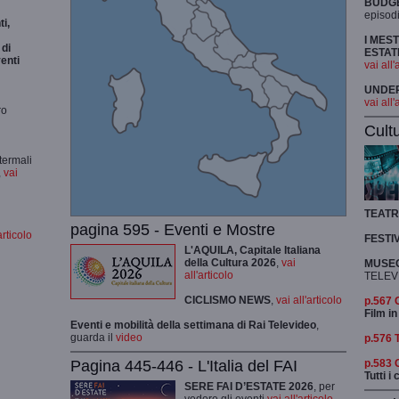
BUDG
episodi
i,
I MES
di
ESTAT
enti
vai all'
UNDER 
vai all'
ro
Cult
termali
,
vai
TEAT
pagina 595 - Eventi e Mostre
articolo
FESTI
L'AQUILA, Capitale Italiana
della Cultura 2026
,
vai
MUSEO
all'articolo
TELEV
CICLISMO
NEWS
,
vai all'articolo
p.567
Film in
Eventi e mobilità della settimana di Rai Televideo
,
guarda il
video
p.576 
p.583
Pagina 445-446 - L'Italia del FAI
Tutti i
SERE FAI D’ESTATE 2026
, per