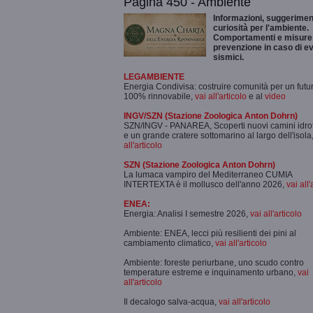
Pagina 450 - Ambiente
Informazioni, suggeriment
curiosità per l'ambiente.
Comportamenti e misure 
prevenzione in caso di ev
sismici.
LEGAMBIENTE
Energia Condivisa: costruire comunità per un futu
100% rinnovabile,
vai all'articolo
e al
video
INGV/SZN (Stazione Zoologica Anton Dohrn)
SZN/INGV - PANAREA, Scoperti nuovi camini idro
e un grande cratere sottomarino al largo dell'isola
all'articolo
SZN (Stazione Zoologica Anton Dohrn)
La lumaca vampiro del Mediterraneo CUMIA
INTERTEXTA è il mollusco dell'anno 2026,
vai all'
ENEA:
Energia: Analisi I semestre 2026,
vai all'articolo
Ambiente: ENEA, lecci più resilienti dei pini al
cambiamento climatico,
vai all'articolo
Ambiente: foreste periurbane, uno scudo contro
temperature estreme e inquinamento urbano,
vai
all'articolo
Il decalogo salva-acqua,
vai all'articolo