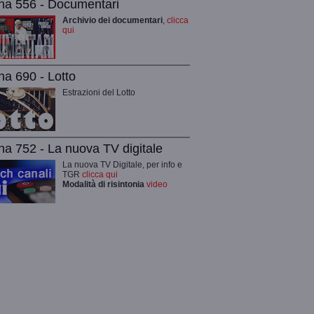
na 556 - Documentari
Archivio dei documentari
,
clicca
qui
na 690 - Lotto
Estrazioni del Lotto
na 752 - La nuova TV digitale
La nuova TV Digitale, per info e
TGR
clicca qui
Modalità di risintonia
video