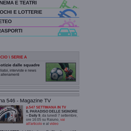
INEMA E TEATRI
IOCHI E LOTTERIE
ETEO
RASPORTI
CIO \ SERIE A
otizie dalle squadre
iatoi, interviste e news
 allenamenti
na 546 - Magazine TV
p.547 SETTIMANA IN TV
IL PARADISO DELLE SIGNORE
– Daily 9
, da lunedì 7 settembre,
ore 16:05 su Raiuno,
vai
all'articolo
e al
video