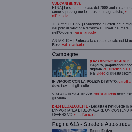
VULCANI (INGV):
ETNA | Lo studio del caso del 2008 aiuta a comp
come si propagano le intrusioni magmatiche,
vai
all'articolo
TERRA e OCEANI | Evidenziati gli effetti della mi
del polo di rotazione terrestre sui livelli del mare
nell’Olocene,
vai all'articolo
ANTARTIDE | Perforata la calotta glaciale nel Mar
Ross,
vai all'articolo
Campagne
p.423 VIVERE DIGITALE
PagoPA, pagamenti in fo
digitale
vai all'articolo e a
e al
video
di questa setti
IN VIAGGIO CON LA POLIZIA DI STATO
,
vai all'a
dove trovi tutti gli audio
VIAGGIA IN SICUREZZA
,
vai all'articolo
dove trovi 
gli audio
p.424 LEGALQUETTE
-
Legalità e netiquette in r
L’IMPORTANZA DI SEGNALARE UN CONTENUT
OFFENSIVO
vai all'articolo
Pagina 613 - Strade e Autostrade
Esodo Estivo –