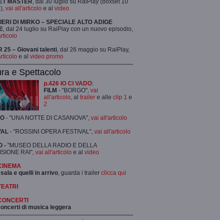
ET MASTER
, dal 30 luglio su RaiPlay (boxset 10
),
vai all'articolo
e al
video
TIERI DI MIRKO – SPECIALE ALTO ADIGE
E
, dal 24 luglio su RaiPlay con un nuovo episodio,
articolo
25 – Giovani talenti
, dal 26 maggio su RaiPlay,
articolo
e al
video promo
ura e Spettacolo
p.426 IO CI VADO
:
FILM
- "BORGO",
vai
all'articolo
, al
trailer
e alle
clip 1
e
2
RO
- "UNA NOTTE DI CASANOVA",
vai all'articolo
VAL
- "ROSSINI OPERA FESTIVAL",
vai all'articolo
 -
"MUSEO DELLA RADIO E DELLA
ISIONE RAI",
vai all'articolo
e al
video
 CINEMA
 sala e quelli in arrivo
, guarda i trailer
clicca qui
TEATRI
 CONCERTI
 concerti di musica leggera