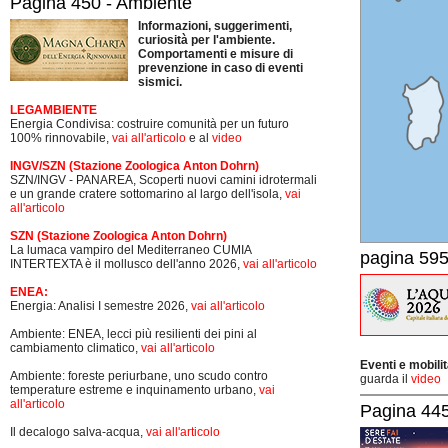
Pagina 450 - Ambiente
Informazioni, suggerimenti,
curiosità per l'ambiente.
Comportamenti e misure di
prevenzione in caso di eventi
sismici.
LEGAMBIENTE
Energia Condivisa: costruire comunità per un futuro
100% rinnovabile,
vai all'articolo
e al
video
INGV/SZN (Stazione Zoologica Anton Dohrn)
SZN/INGV - PANAREA, Scoperti nuovi camini idrotermali
e un grande cratere sottomarino al largo dell'isola,
vai
all'articolo
SZN (Stazione Zoologica Anton Dohrn)
La lumaca vampiro del Mediterraneo CUMIA
pagina 595
INTERTEXTA è il mollusco dell'anno 2026,
vai all'articolo
ENEA:
Energia: Analisi I semestre 2026,
vai all'articolo
Ambiente: ENEA, lecci più resilienti dei pini al
cambiamento climatico,
vai all'articolo
Eventi e mobili
Ambiente: foreste periurbane, uno scudo contro
guarda il
video
temperature estreme e inquinamento urbano,
vai
all'articolo
Pagina 445-
Il decalogo salva-acqua,
vai all'articolo