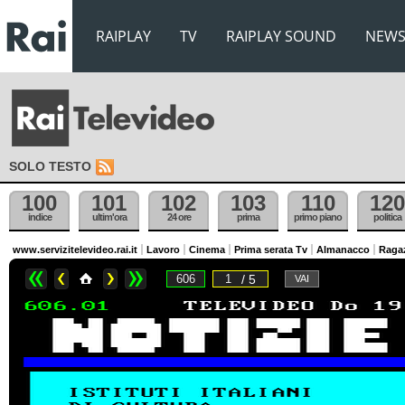
RAIPLAY
TV
RAIPLAY SOUND
NEW
SOLO TESTO
100
101
102
103
110
120
indice
ultim'ora
24 ore
prima
primo piano
politica
www.servizitelevideo.rai.it
Lavoro
Cinema
Prima serata Tv
Almanacco
Raga
/ 5