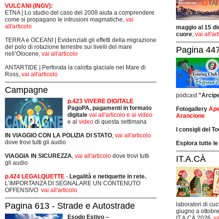
VULCANI (INGV):
ETNA | Lo studio del caso del 2008 aiuta a comprendere
come si propagano le intrusioni magmatiche,
vai
all'articolo
maggio al 15 di
cuore
,
vai all'ar
TERRA e OCEANI | Evidenziati gli effetti della migrazione
del polo di rotazione terrestre sui livelli del mare
Pagina 447
nell’Olocene,
vai all'articolo
ANTARTIDE | Perforata la calotta glaciale nel Mare di
Ross,
vai all'articolo
Campagne
podcast
"Arcip
p.423 VIVERE DIGITALE
PagoPA, pagamenti in formato
Fotogallery
Ape
digitale
vai all'articolo e ai video
Arancione
e al
video
di questa settimana
I consigli del T
IN VIAGGIO CON LA POLIZIA DI STATO
,
vai all'articolo
dove trovi tutti gli audio
Esplora tutte le
VIAGGIA IN SICUREZZA
,
vai all'articolo
dove trovi tutti
IT.A.CÀ
gli audio
p.424 LEGALQUETTE
-
Legalità e netiquette in rete.
L’IMPORTANZA DI SEGNALARE UN CONTENUTO
OFFENSIVO
vai all'articolo
Pagina 613 - Strade e Autostrade
laboratori di cuc
giugno a ottobre
Esodo Estivo –
IT.A.CÀ 2026,
va