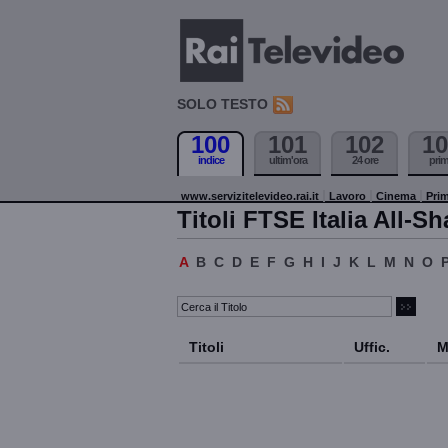
SOLO TESTO
100
101
102
10
indice
ultim'ora
24 ore
pri
www.servizitelevideo.rai.it
Lavoro
Cinema
Prim
Titoli FTSE Italia All-Sh
A
B
C
D
E
F
G
H
I
J
K
L
M
N
O
Titoli
Uffic.
M