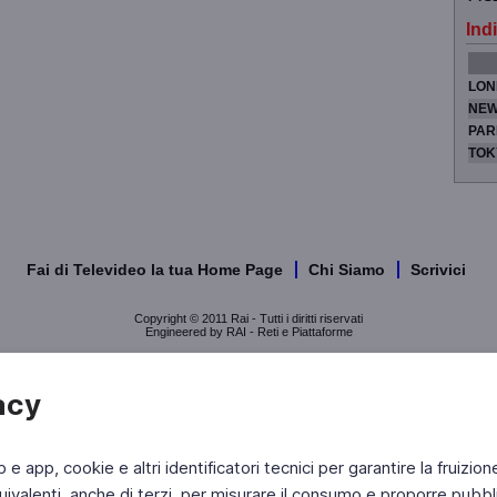
Indi
LON
NEW
PAR
TOK
Fai di Televideo la tua Home Page
Chi Siamo
Scrivici
Copyright © 2011 Rai - Tutti i diritti riservati
Engineered by RAI - Reti e Piattaforme
acy
b e app, cookie e altri identificatori tecnici per garantire la fruizion
ivalenti, anche di terzi, per misurare il consumo e proporre pubbli