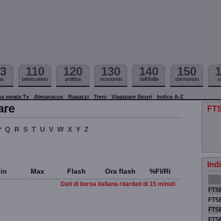
3
110
120
130
140
150
ma
primo piano
politica
economia
dall'itallia
dal mondo
c
a serata Tv
Almanacco
Ragazzi
Treni
Viaggiare Sicuri
Indice A-Z
are
FTS
P
Q
R
S
T
U
V
W
X
Y
Z
Ind
in
Max
Flash
Ora flash
%Fl/Ri
Dati di borsa italiana ritardati di 15 minuti
FTSE
FTSE
FTSE
FTS