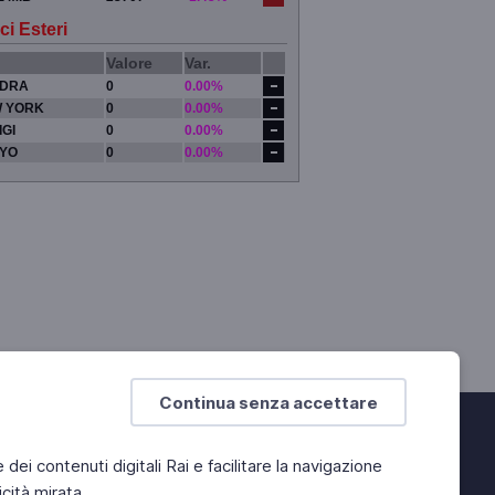
ci Esteri
Valore
Var.
DRA
0
0.00%
 YORK
0
0.00%
IGI
0
0.00%
YO
0
0.00%
Continua senza accettare
e dei contenuti digitali Rai e facilitare la navigazione
cità mirata.