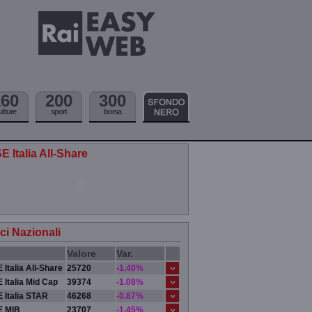
160
200
300
ulture
sport
borsa
E Italia All-Share
ici Nazionali
Valore
Var.
 Italia All-Share
25720
-1.40%
 Italia Mid Cap
39374
-1.08%
 Italia STAR
46268
-0.87%
E MIB
23707
-1.45%