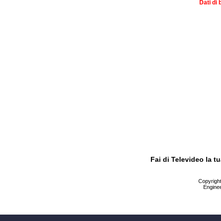
Dati di 
Fai di Televideo la 
Copyright 
Enginee