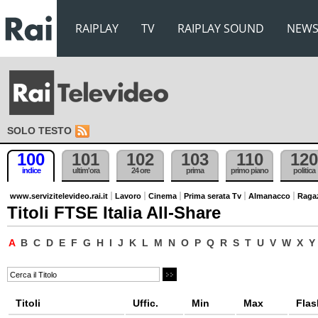
RAIPLAY
TV
RAIPLAY SOUND
NEW
SOLO TESTO
100
101
102
103
110
120
indice
ultim'ora
24 ore
prima
primo piano
politica
www.servizitelevideo.rai.it
Lavoro
Cinema
Prima serata Tv
Almanacco
Raga
Titoli FTSE Italia All-Share
A
B
C
D
E
F
G
H
I
J
K
L
M
N
O
P
Q
R
S
T
U
V
W
X
Y
Titoli
Uffic.
Min
Max
Flas