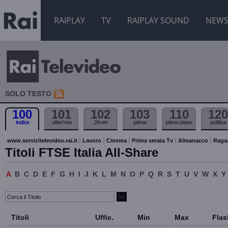
RAIPLAY
TV
RAIPLAY SOUND
NEW
SOLO TESTO
100
101
102
103
110
120
indice
ultim'ora
24 ore
prima
primo piano
politica
www.servizitelevideo.rai.it
Lavoro
Cinema
Prima serata Tv
Almanacco
Raga
Titoli FTSE Italia All-Share
A
B
C
D
E
F
G
H
I
J
K
L
M
N
O
P
Q
R
S
T
U
V
W
X
Y
Titoli
Uffic.
Min
Max
Flas