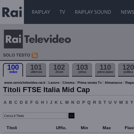
RAIPLAY
TV
RAIPLAY SOUND
NEW
SOLO TESTO
100
101
102
103
110
120
indice
ultim'ora
24 ore
prima
primo piano
politica
www.servizitelevideo.rai.it
Lavoro
Cinema
Prima serata Tv
Almanacco
Raga
Titoli FTSE Italia Mid Cap
A
B
C
D
E
F
G
H
I
J
K
L
M
N
O
P
Q
R
S
T
U
V
W
X
Y
Titoli
Uffic.
Min
Max
Flas