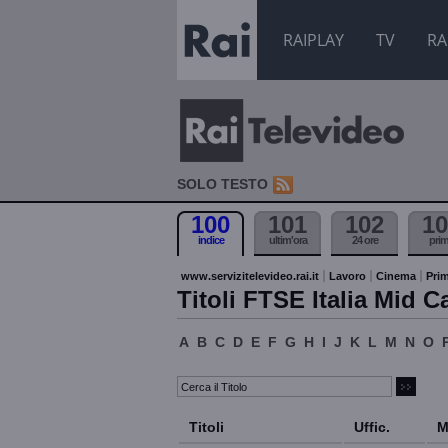
RAIPLAY
TV
RA
SOLO TESTO
100
101
102
10
indice
ultim'ora
24 ore
pri
www.servizitelevideo.rai.it
Lavoro
Cinema
Prim
Titoli FTSE Italia Mid C
A
B
C
D
E
F
G
H
I
J
K
L
M
N
O
Titoli
Uffic.
M