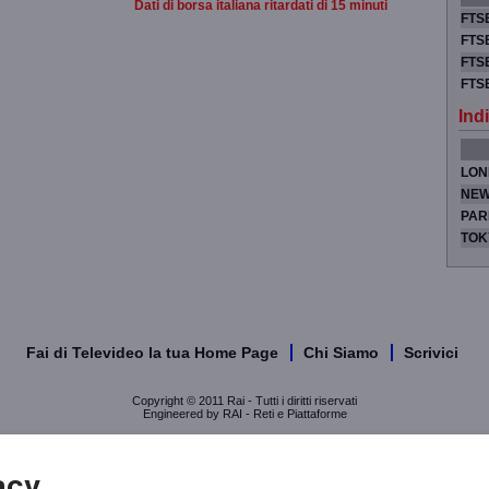
Dati di borsa italiana ritardati di 15 minuti
FTSE
FTSE
FTSE
FTS
Indi
LON
NEW
PAR
TOK
Fai di Televideo la tua Home Page
Chi Siamo
Scrivici
Copyright © 2011 Rai - Tutti i diritti riservati
Engineered by RAI - Reti e Piattaforme
acy