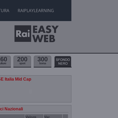
TURA
RAIPLAYLEARNING
160
200
300
ulture
sport
borsa
E Italia Mid Cap
ici Nazionali
Valore
Var.