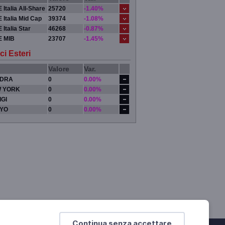
 Italia All-Share
25720
-1.40%
 Italia Mid Cap
39374
-1.08%
 Italia Star
46268
-0.87%
E MIB
23707
-1.45%
ci Esteri
Valore
Var.
DRA
0
0.00%
 YORK
0
0.00%
IGI
0
0.00%
YO
0
0.00%
Continua senza accettare