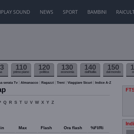
IPLAY SOUND
NEWS
SPORT
BAMBINI
RAICUL
3
110
120
130
140
150
ma
primo piano
politica
economia
dall'itallia
dal mondo
c
a serata Tv
Almanacco
Ragazzi
Treni
Viaggiare Sicuri
Indice A-Z
ap
FTS
P
Q
R
S
T
U
V
W
X
Y
Z
Ind
in
Max
Flash
Ora flash
%Fl/Ri