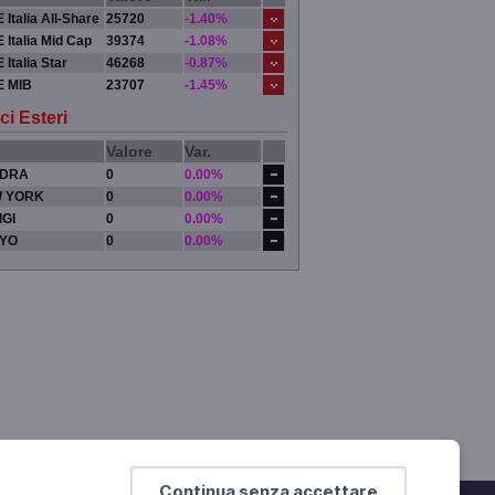
 Italia All-Share
25720
-1.40%
 Italia Mid Cap
39374
-1.08%
 Italia Star
46268
-0.87%
E MIB
23707
-1.45%
ci Esteri
Valore
Var.
DRA
0
0.00%
 YORK
0
0.00%
IGI
0
0.00%
YO
0
0.00%
Continua senza accettare