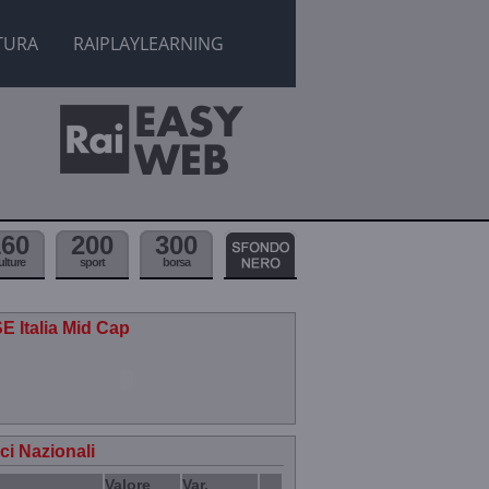
TURA
RAIPLAYLEARNING
160
200
300
ulture
sport
borsa
E Italia Mid Cap
ici Nazionali
Valore
Var.