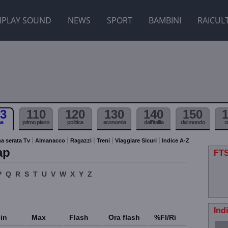
IPLAY SOUND
NEWS
SPORT
BAMBINI
RAICUL
3
110
120
130
140
150
ma
primo piano
politica
economia
dall'itallia
dal mondo
c
a serata Tv
Almanacco
Ragazzi
Treni
Viaggiare Sicuri
Indice A-Z
ap
FTS
P
Q
R
S
T
U
V
W
X
Y
Z
Ind
in
Max
Flash
Ora flash
%Fl/Ri