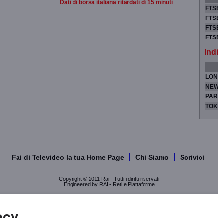
Dati di borsa italiana ritardati di 15 minuti
FTSE
FTSE
FTSE
FTS
Indi
LON
NEW
PAR
TOK
Fai di Televideo la tua Home Page
Chi Siamo
Scrivici
Copyright © 2011 Rai - Tutti i diritti riservati
Engineered by RAI - Reti e Piattaforme
acy