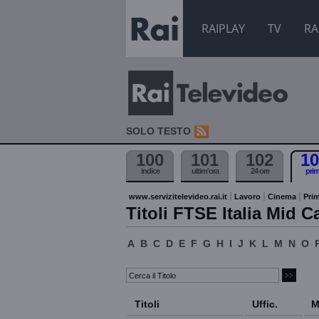
RAIPLAY
TV
RA
SOLO TESTO
100
101
102
10
indice
ultim'ora
24 ore
pri
www.servizitelevideo.rai.it
Lavoro
Cinema
Prim
Titoli FTSE Italia Mid C
A
B
C
D
E
F
G
H
I
J
K
L
M
N
O
Titoli
Uffic.
M