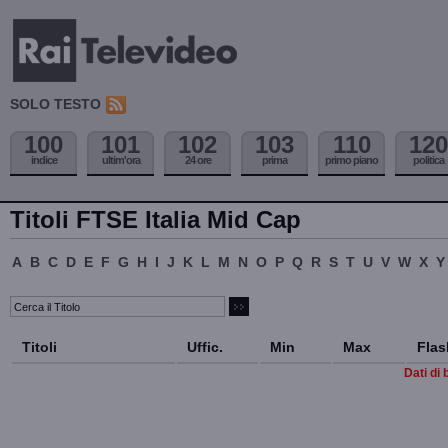
SOLO TESTO
100
101
102
103
110
120
indice
ultim'ora
24 ore
prima
primo piano
politica
Titoli FTSE Italia Mid Cap
A
B
C
D
E
F
G
H
I
J
K
L
M
N
O
P
Q
R
S
T
U
V
W
X
Y
Titoli
Uffic.
Min
Max
Flas
Dati di 