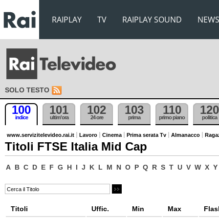
RAIPLAY
TV
RAIPLAY SOUND
NEW
SOLO TESTO
100
101
102
103
110
120
indice
ultim'ora
24 ore
prima
primo piano
politica
www.servizitelevideo.rai.it
Lavoro
Cinema
Prima serata Tv
Almanacco
Raga
Titoli FTSE Italia Mid Cap
A
B
C
D
E
F
G
H
I
J
K
L
M
N
O
P
Q
R
S
T
U
V
W
X
Y
Titoli
Uffic.
Min
Max
Flas