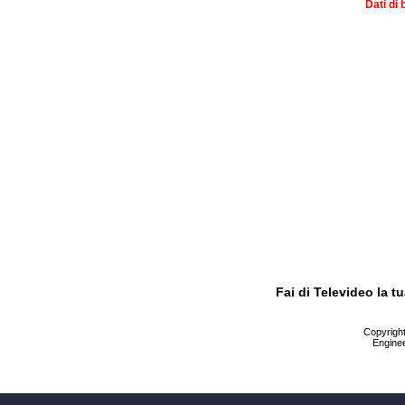
Dati di 
Fai di Televideo la 
Copyright 
Enginee