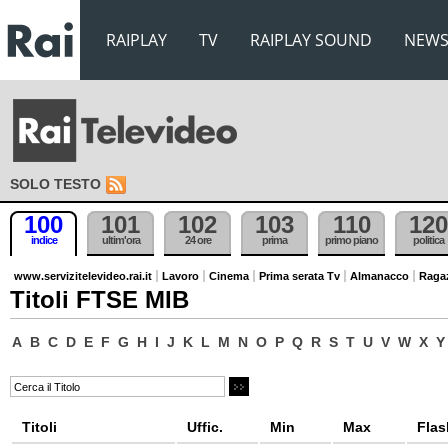
RAIPLAY
TV
RAIPLAY SOUND
NEW
SOLO TESTO
100
101
102
103
110
120
indice
ultim'ora
24 ore
prima
primo piano
politica
www.servizitelevideo.rai.it
Lavoro
Cinema
Prima serata Tv
Almanacco
Raga
Titoli FTSE MIB
A
B
C
D
E
F
G
H
I
J
K
L
M
N
O
P
Q
R
S
T
U
V
W
X
Y
Titoli
Uffic.
Min
Max
Flas