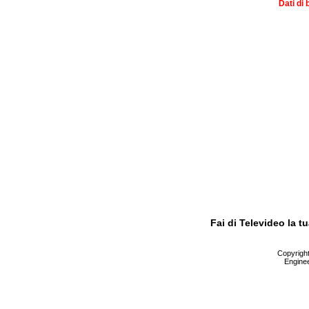
Dati di 
Fai di Televideo la 
Copyright 
Enginee