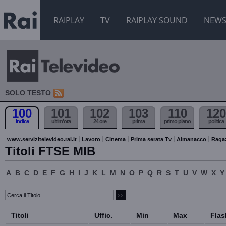
RAIPLAY
TV
RAIPLAY SOUND
NEW
SOLO TESTO
100
101
102
103
110
120
indice
ultim'ora
24 ore
prima
primo piano
politica
www.servizitelevideo.rai.it
Lavoro
Cinema
Prima serata Tv
Almanacco
Raga
Titoli FTSE MIB
A
B
C
D
E
F
G
H
I
J
K
L
M
N
O
P
Q
R
S
T
U
V
W
X
Y
Titoli
Uffic.
Min
Max
Flas