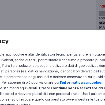
Indi
LON
NEW
PAR
TOK
acy
b e app, cookie e altri identificatori tecnici per garantire la fruizion
Fai di Televideo la tua Home Page
Chi Siamo
Scrivici
ivalenti, anche di terzi, per misurare il consumo e proporre pubbli
Rai e terzi selezionati possono utilizzare dati di geolocalizzazione,
Copyright © 2011 Rai - Tutti i diritti riservati
Engineered by RAI - Reti e Piattaforme
 personali (es. dati di navigazione, identificatori derivati dall'auten
e le performance degli annunci e derivare osservazioni sul pubblico
. Per saperne di più puoi visionare qui
l'informativa sui cookie
.
 e strumenti equivalenti. Il tasto
Continua senza accettare
chiu
li tecnici e riceverai pubblicità non personalizzata. Usa il pulsant
 il consenso o revocare quello già prestato ovvero gestire le tue p
positivo in utilizzo.