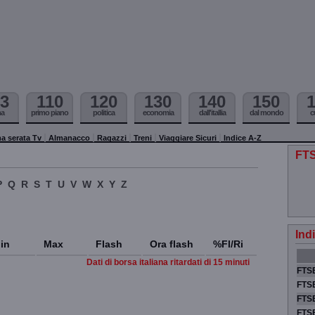
3
110
120
130
140
150
ma
primo piano
politica
economia
dall'itallia
dal mondo
c
a serata Tv
Almanacco
Ragazzi
Treni
Viaggiare Sicuri
Indice A-Z
FT
P
Q
R
S
T
U
V
W
X
Y
Z
Ind
in
Max
Flash
Ora flash
%Fl/Ri
Dati di borsa italiana ritardati di 15 minuti
FTSE
FTSE
FTSE
FTS