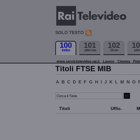
SOLO TESTO
100
101
102
10
indice
ultim'ora
24 ore
pri
www.servizitelevideo.rai.it
Lavoro
Cinema
Prim
Titoli FTSE MIB
A
B
C
D
E
F
G
H
I
J
K
L
M
N
O
Titoli
Uffic.
M