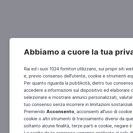
Abbiamo a cuore la tua priv
Rai ed i suoi 1024 fornitori utilizzano, sui propri siti we
e, previo consenso dell'utente, cookie e strumenti equ
Per quanto riguarda la pubblicità, dietro tuo consenso, 
accedere a informazioni sul dispositivo ed elaborare dati
selezionare e mostrare annunci personalizzati, valutar
tuo consenso senza incorrere in limitazioni sostanziali
Premendo
Acconsento
, acconsenti all'uso di cookie
cookie o altri strumenti di tracciamento diversi da quel
soltanto alcune finalità, terze parti e cookie, negare
Le scelte da te espresse verranno applicate al solo dis