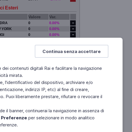
ci Esteri
Valore
Var.
DRA
0
0.00%
 YORK
0
0.00%
IGI
0
0.00%
YO
0
0.00%
Continua senza accettare
e dei contenuti digitali Rai e facilitare la navigazione
cità mirata.
 l'identificativo del dispositivo, archiviare e/o
ticazione, indirizzi IP, etc) al fine di creare,
. Puoi liberamente prestare, rifiutare o revocare il
de il banner, continuerai la navigazione in assenza di
e
Preferenze
per selezionare in modo analitico
referenze.