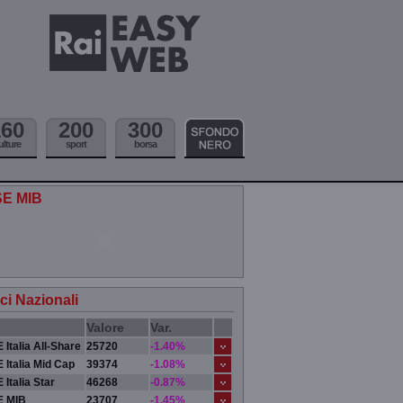
160
200
300
ulture
sport
borsa
SE MIB
ici Nazionali
Valore
Var.
 Italia All-Share
25720
-1.40%
 Italia Mid Cap
39374
-1.08%
 Italia Star
46268
-0.87%
E MIB
23707
-1.45%