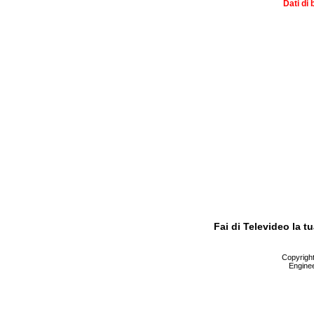
Dati di 
Fai di Televideo la 
Copyright 
Enginee