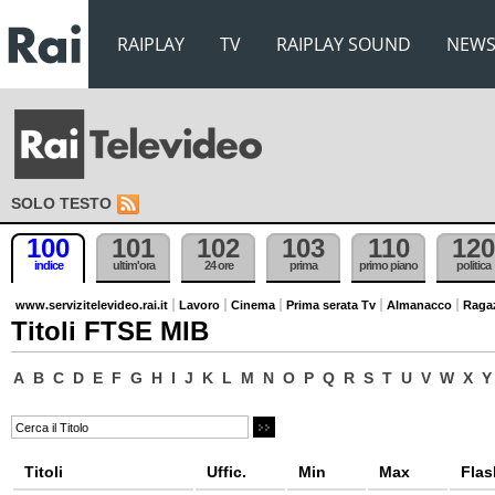
RAIPLAY
TV
RAIPLAY SOUND
NEW
SOLO TESTO
100
101
102
103
110
120
indice
ultim'ora
24 ore
prima
primo piano
politica
www.servizitelevideo.rai.it
Lavoro
Cinema
Prima serata Tv
Almanacco
Raga
Titoli FTSE MIB
A
B
C
D
E
F
G
H
I
J
K
L
M
N
O
P
Q
R
S
T
U
V
W
X
Y
Titoli
Uffic.
Min
Max
Flas