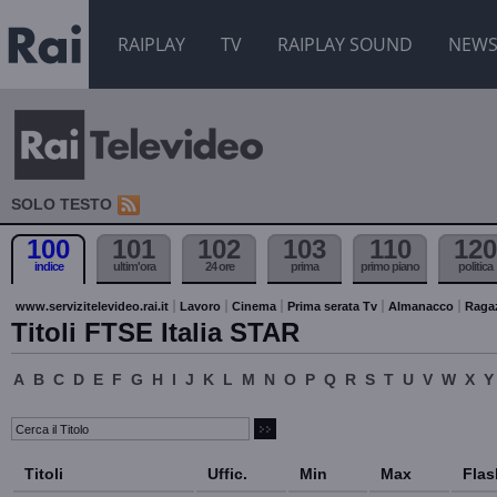
RAIPLAY
TV
RAIPLAY SOUND
NEW
SOLO TESTO
100
101
102
103
110
120
indice
ultim'ora
24 ore
prima
primo piano
politica
www.servizitelevideo.rai.it
Lavoro
Cinema
Prima serata Tv
Almanacco
Raga
Titoli FTSE Italia STAR
A
B
C
D
E
F
G
H
I
J
K
L
M
N
O
P
Q
R
S
T
U
V
W
X
Y
Titoli
Uffic.
Min
Max
Flas