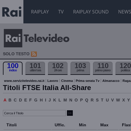
RAIPLAY
TV
RAIPLAY SOUND
NEW
SOLO TESTO
100
101
102
103
110
120
indice
ultim'ora
24 ore
prima
primo piano
politica
www.servizitelevideo.rai.it
Lavoro
Cinema
Prima serata Tv
Almanacco
Raga
Titoli FTSE Italia All-Share
A
B
C
D
E
F
G
H
I
J
K
L
M
N
O
P
Q
R
S
T
U
V
W
X
Y
Titoli
Uffic.
Min
Max
Flas