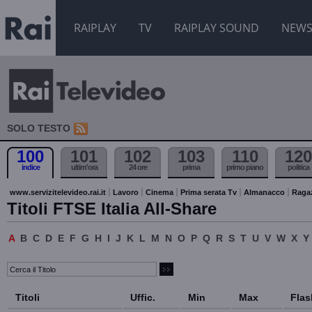
RAIPLAY
TV
RAIPLAY SOUND
NEW
SOLO TESTO
100
101
102
103
110
120
indice
ultim'ora
24 ore
prima
primo piano
politica
www.servizitelevideo.rai.it
Lavoro
Cinema
Prima serata Tv
Almanacco
Raga
Titoli FTSE Italia All-Share
A
B
C
D
E
F
G
H
I
J
K
L
M
N
O
P
Q
R
S
T
U
V
W
X
Y
Titoli
Uffic.
Min
Max
Flas