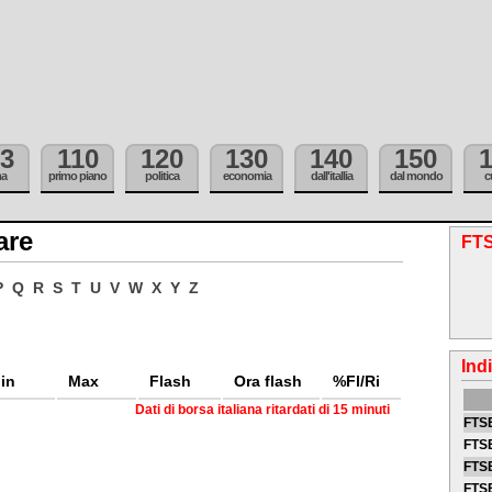
3
110
120
130
140
150
ma
primo piano
politica
economia
dall'itallia
dal mondo
c
are
FTS
P
Q
R
S
T
U
V
W
X
Y
Z
Ind
in
Max
Flash
Ora flash
%Fl/Ri
Dati di borsa italiana ritardati di 15 minuti
FTSE
FTSE
FTSE
FTS