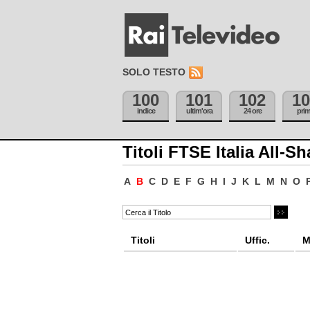
SOLO TESTO
100
101
102
10
indice
ultim'ora
24 ore
pri
Titoli FTSE Italia All-Sh
A
B
C
D
E
F
G
H
I
J
K
L
M
N
O
Titoli
Uffic.
M