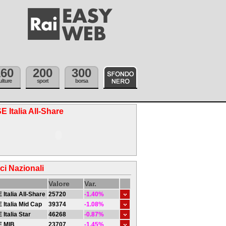
160
200
300
ulture
sport
borsa
E Italia All-Share
ici Nazionali
Valore
Var.
 Italia All-Share
25720
-1.40%
 Italia Mid Cap
39374
-1.08%
 Italia Star
46268
-0.87%
E MIB
23707
-1.45%