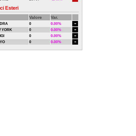
ci Esteri
Valore
Var.
DRA
0
0.00%
 YORK
0
0.00%
IGI
0
0.00%
YO
0
0.00%