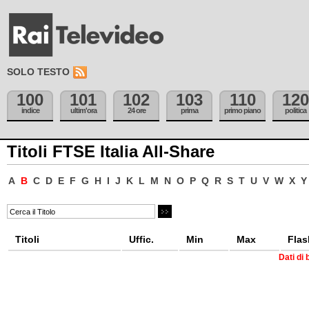
SOLO TESTO
100
101
102
103
110
120
indice
ultim'ora
24 ore
prima
primo piano
politica
Titoli FTSE Italia All-Share
A
B
C
D
E
F
G
H
I
J
K
L
M
N
O
P
Q
R
S
T
U
V
W
X
Y
Titoli
Uffic.
Min
Max
Flas
Dati di 