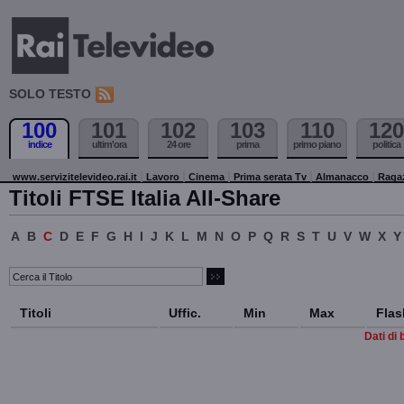
SOLO TESTO
100
101
102
103
110
120
indice
ultim'ora
24 ore
prima
primo piano
politica
www.servizitelevideo.rai.it
Lavoro
Cinema
Prima serata Tv
Almanacco
Raga
Titoli FTSE Italia All-Share
A
B
C
D
E
F
G
H
I
J
K
L
M
N
O
P
Q
R
S
T
U
V
W
X
Y
Titoli
Uffic.
Min
Max
Flas
Dati di 