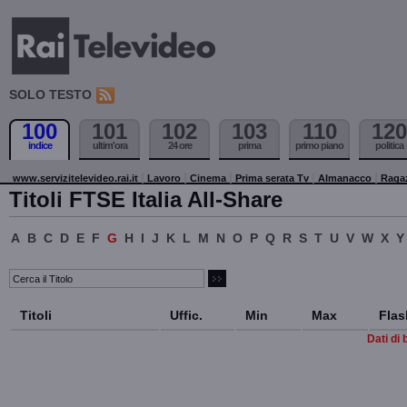
SOLO TESTO
100
101
102
103
110
120
indice
ultim'ora
24 ore
prima
primo piano
politica
www.servizitelevideo.rai.it
Lavoro
Cinema
Prima serata Tv
Almanacco
Raga
Titoli FTSE Italia All-Share
A
B
C
D
E
F
G
H
I
J
K
L
M
N
O
P
Q
R
S
T
U
V
W
X
Y
Titoli
Uffic.
Min
Max
Flas
Dati di 