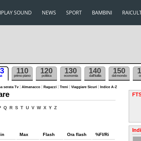
IPLAY SOUND
NEWS
SPORT
BAMBINI
RAICUL
3
110
120
130
140
150
ma
primo piano
politica
economia
dall'itallia
dal mondo
c
a serata Tv
Almanacco
Ragazzi
Treni
Viaggiare Sicuri
Indice A-Z
are
FTS
P
Q
R
S
T
U
V
W
X
Y
Z
Ind
in
Max
Flash
Ora flash
%Fl/Ri