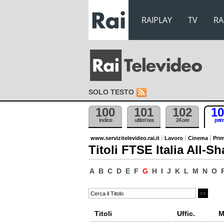
RAIPLAY
TV
RA
SOLO TESTO
100
101
102
10
indice
ultim'ora
24 ore
pri
www.servizitelevideo.rai.it
Lavoro
Cinema
Prim
Titoli FTSE Italia All-Sh
A
B
C
D
E
F
G
H
I
J
K
L
M
N
O
Titoli
Uffic.
M