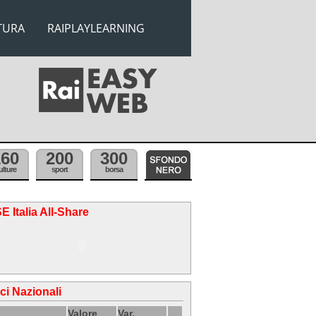
TURA
RAIPLAYLEARNING
160
200
300
ulture
sport
borsa
E Italia All-Share
ici Nazionali
Valore
Var.