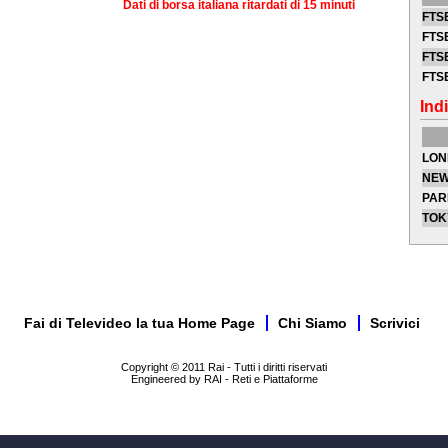
Dati di borsa italiana ritardati di 15 minuti
FTSE
FTSE
FTSE
FTS
Indi
LON
NEW
PAR
TOK
Fai di Televideo la tua Home Page
Chi Siamo
Scrivici
Copyright © 2011 Rai - Tutti i diritti riservati
Engineered by RAI - Reti e Piattaforme