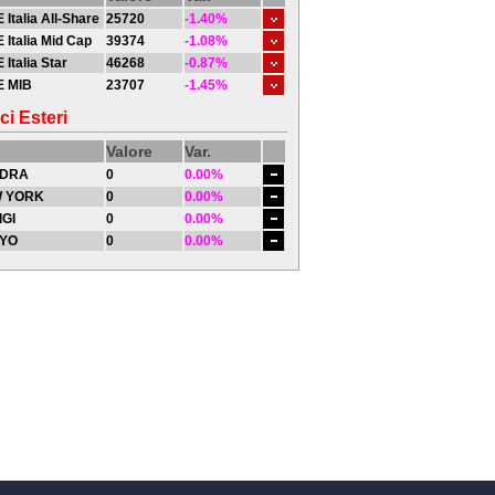
 Italia All-Share
25720
-1.40%
 Italia Mid Cap
39374
-1.08%
 Italia Star
46268
-0.87%
E MIB
23707
-1.45%
ci Esteri
Valore
Var.
DRA
0
0.00%
 YORK
0
0.00%
IGI
0
0.00%
YO
0
0.00%