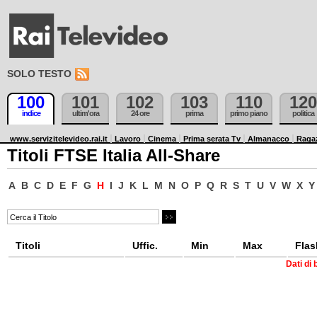
SOLO TESTO
100
101
102
103
110
120
indice
ultim'ora
24 ore
prima
primo piano
politica
www.servizitelevideo.rai.it
Lavoro
Cinema
Prima serata Tv
Almanacco
Raga
Titoli FTSE Italia All-Share
A
B
C
D
E
F
G
H
I
J
K
L
M
N
O
P
Q
R
S
T
U
V
W
X
Y
Titoli
Uffic.
Min
Max
Flas
Dati di 