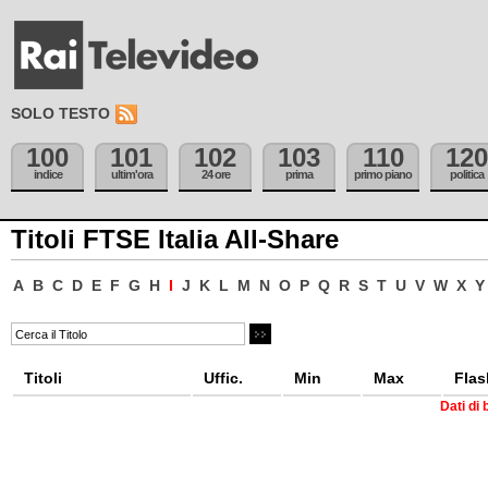
SOLO TESTO
100
101
102
103
110
120
indice
ultim'ora
24 ore
prima
primo piano
politica
Titoli FTSE Italia All-Share
A
B
C
D
E
F
G
H
I
J
K
L
M
N
O
P
Q
R
S
T
U
V
W
X
Y
Titoli
Uffic.
Min
Max
Flas
Dati di 