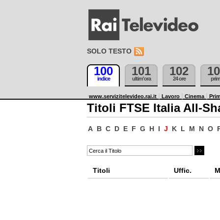
SOLO TESTO
100
101
102
10
indice
ultim'ora
24 ore
pri
www.servizitelevideo.rai.it
Lavoro
Cinema
Prim
Titoli FTSE Italia All-Sh
A
B
C
D
E
F
G
H
I
J
K
L
M
N
O
Titoli
Uffic.
M