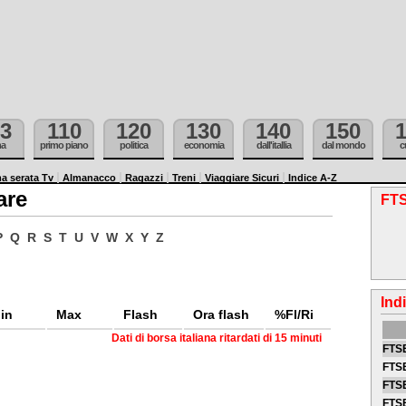
3
110
120
130
140
150
ma
primo piano
politica
economia
dall'itallia
dal mondo
c
a serata Tv
Almanacco
Ragazzi
Treni
Viaggiare Sicuri
Indice A-Z
are
FTS
P
Q
R
S
T
U
V
W
X
Y
Z
Ind
in
Max
Flash
Ora flash
%Fl/Ri
Dati di borsa italiana ritardati di 15 minuti
FTSE
FTSE
FTSE
FTS