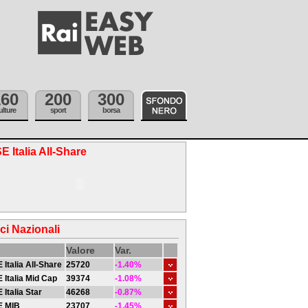
160
200
300
ulture
sport
borsa
E Italia All-Share
ici Nazionali
Valore
Var.
 Italia All-Share
25720
-1.40%
 Italia Mid Cap
39374
-1.08%
 Italia Star
46268
-0.87%
E MIB
23707
-1.45%