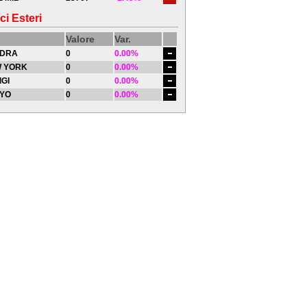
ci Esteri
Valore
Var.
DRA
0
0.00%
 YORK
0
0.00%
IGI
0
0.00%
YO
0
0.00%