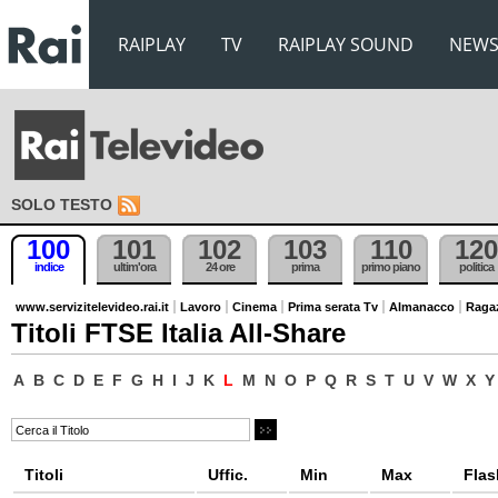
RAIPLAY
TV
RAIPLAY SOUND
NEW
SOLO TESTO
100
101
102
103
110
120
indice
ultim'ora
24 ore
prima
primo piano
politica
www.servizitelevideo.rai.it
Lavoro
Cinema
Prima serata Tv
Almanacco
Raga
Titoli FTSE Italia All-Share
A
B
C
D
E
F
G
H
I
J
K
L
M
N
O
P
Q
R
S
T
U
V
W
X
Y
Titoli
Uffic.
Min
Max
Flas