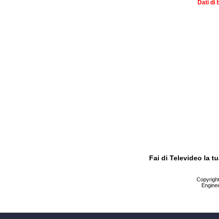
Dati di 
Fai di Televideo la 
Copyright 
Enginee