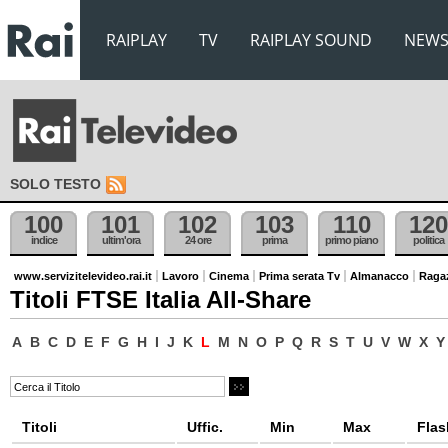
RAIPLAY
TV
RAIPLAY SOUND
NEW
SOLO TESTO
100
101
102
103
110
120
indice
ultim'ora
24 ore
prima
primo piano
politica
www.servizitelevideo.rai.it
Lavoro
Cinema
Prima serata Tv
Almanacco
Raga
Titoli FTSE Italia All-Share
A
B
C
D
E
F
G
H
I
J
K
L
M
N
O
P
Q
R
S
T
U
V
W
X
Y
Titoli
Uffic.
Min
Max
Flas