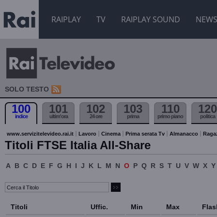
RAIPLAY
TV
RAIPLAY SOUND
NEW
SOLO TESTO
100
101
102
103
110
120
indice
ultim'ora
24 ore
prima
primo piano
politica
www.servizitelevideo.rai.it
Lavoro
Cinema
Prima serata Tv
Almanacco
Raga
Titoli FTSE Italia All-Share
A
B
C
D
E
F
G
H
I
J
K
L
M
N
O
P
Q
R
S
T
U
V
W
X
Y
Titoli
Uffic.
Min
Max
Flas