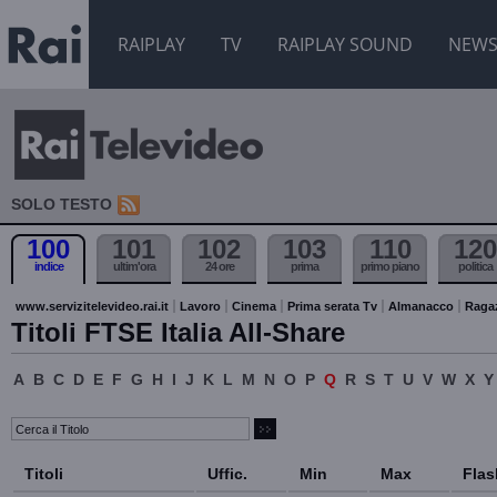
RAIPLAY
TV
RAIPLAY SOUND
NEW
SOLO TESTO
100
101
102
103
110
120
indice
ultim'ora
24 ore
prima
primo piano
politica
www.servizitelevideo.rai.it
Lavoro
Cinema
Prima serata Tv
Almanacco
Raga
Titoli FTSE Italia All-Share
A
B
C
D
E
F
G
H
I
J
K
L
M
N
O
P
Q
R
S
T
U
V
W
X
Y
Titoli
Uffic.
Min
Max
Flas