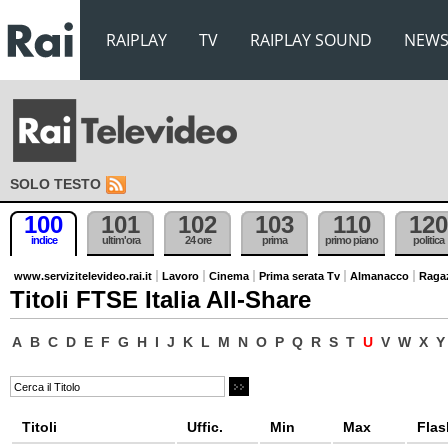
RAIPLAY
TV
RAIPLAY SOUND
NEW
SOLO TESTO
100
101
102
103
110
120
indice
ultim'ora
24 ore
prima
primo piano
politica
www.servizitelevideo.rai.it
Lavoro
Cinema
Prima serata Tv
Almanacco
Raga
Titoli FTSE Italia All-Share
A
B
C
D
E
F
G
H
I
J
K
L
M
N
O
P
Q
R
S
T
U
V
W
X
Y
Titoli
Uffic.
Min
Max
Flas