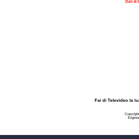
Dati di 
Fai di Televideo la 
Copyright 
Enginee