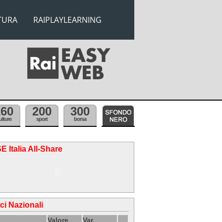
TURA
RAIPLAYLEARNING
160
200
300
ulture
sport
borsa
E Italia All-Share
ici Nazionali
Valore
Var.