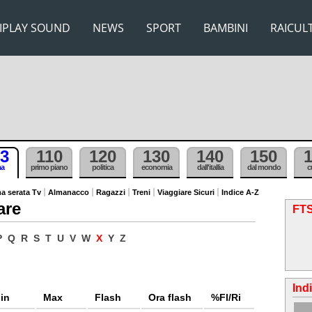
IPLAY SOUND
NEWS
SPORT
BAMBINI
RAICUL
3
110
120
130
140
150
ma
primo piano
politica
economia
dall'itallia
dal mondo
c
a serata Tv
Almanacco
Ragazzi
Treni
Viaggiare Sicuri
Indice A-Z
are
FTS
P
Q
R
S
T
U
V
W
X
Y
Z
Ind
in
Max
Flash
Ora flash
%Fl/Ri