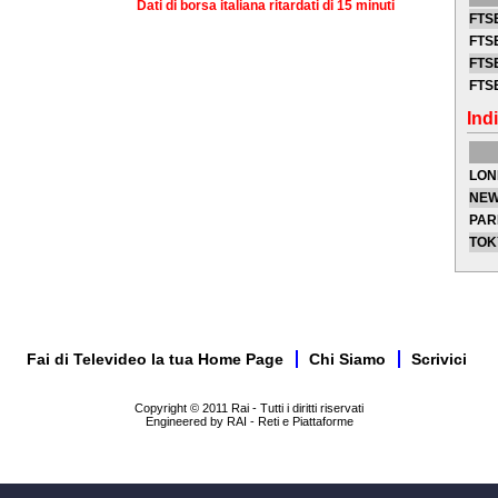
Dati di borsa italiana ritardati di 15 minuti
FTSE
FTSE
FTSE
FTS
Indi
LON
NEW
PAR
TOK
Fai di Televideo la tua Home Page
Chi Siamo
Scrivici
Copyright © 2011 Rai - Tutti i diritti riservati
Engineered by RAI - Reti e Piattaforme