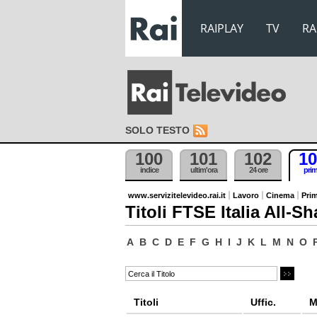
RAIPLAY
TV
RA
SOLO TESTO
100
101
102
10
indice
ultim'ora
24 ore
pri
www.servizitelevideo.rai.it
Lavoro
Cinema
Prim
Titoli FTSE Italia All-Sh
A
B
C
D
E
F
G
H
I
J
K
L
M
N
O
Titoli
Uffic.
M