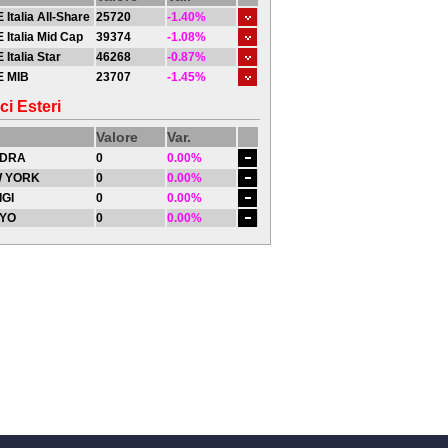
 Italia All-Share
25720
-1.40%
 Italia Mid Cap
39374
-1.08%
 Italia Star
46268
-0.87%
E MIB
23707
-1.45%
ci Esteri
Valore
Var.
DRA
0
0.00%
 YORK
0
0.00%
IGI
0
0.00%
YO
0
0.00%